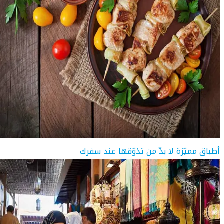
أطباق مميّزة لا بدّ من تذوّقها عند سفرك