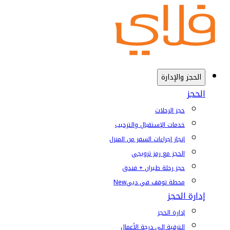
الحجز والإدارة
الحجز
حجز الرحلات
خدمات الإستقبال والترحيب
إنجاز إجراءات السفر من المنزل
الحجز مع رمز ترويجي
حجز رحلة طيران + فندق
محطة توقف في دبي
New
إدارة الحجز
إدارة الحجز
الترقية إلى درجة الأعمال