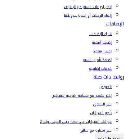
إنجاز إجراءات السفر عبر الإنترنت
إلغاء الرحلات أو إعادة جدولتها
الإضافات
شراء الإضافات
إضافة أمتعة
اختيار مقعد
إضافة تأمين السفر
خدمات إضافية
روابط ذات صلة
العروض
اختر مقعد مع مساحة إضافية للساقين
حجز الفنادق
تأجير السيارات
مواقف السيارات في مطار دبي المبنى رقم 2
حجز سيارة مع سائق
الحجز والإدارة