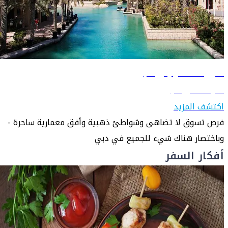
دليل السفر إلى دبي
تعرّف على دبي
اكتشف المزيد
فرص تسوق لا تضاهى وشواطئ ذهبية وأفق معمارية ساحرة -
وباختصار هناك شيء للجميع في دبي
أفكار السفر