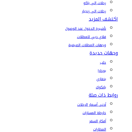
رحلات إلى باكو
رحلات إلى زنجبار
اكتشف المزيد
تأشيرة الدخول عند الوصول
فلاي دبي للعطلات
وجهات العطلات الصيفية
وجهات جديدة
حلب
بوخارا
بنغازي
بانكوك
روابط ذات صلة
أدنى أسعار الرحلات
خارطة المسارات
أفكار السفر
المطارات