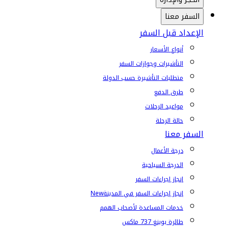
السفر معنا
الإعداد قبل السفر
أنواع الأسعار
التأشيرات وجوازات السفر
متطلبات التأشيرة حسب الدولة
طرق الدفع
مواعيد الرحلات
حالة الرحلة
السفر معنا
درجة الأعمال
الدرجة السياحية
إنجاز إجراءات السفر
إنجاز إجراءات السفر في المدينة
New
خدمات المساعدة لأصحاب الهمم
طائرة بوينغ 737 ماكس