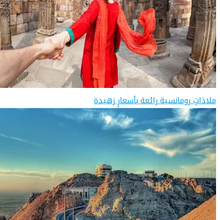
ملاذاتٍ رومانسية رائعة بأسعارٍ زهيدة