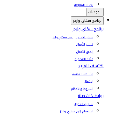
رحلات المتابعة
الوجهات
برنامج سكاي واردز
برنامج سكاي واردز
معلومات عن برنامج سكاي واردز
كسب الأميال
إنفاق الأميال
فئات العضوية
اكتشف المزيد
الأسئلة الشائعة
الاتصال
الشروط والأحكام
روابط ذات صلة
تسجيل الدخول
الانضمام إلى سكاي واردز