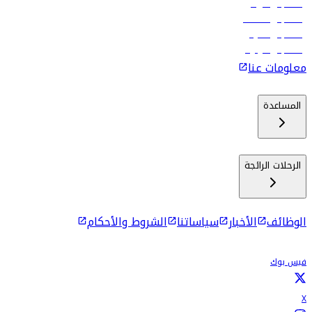
رحلات إلى الرياض
رحلات إلى مسقط
رحلات إلى ماليه
رحلات إلى كولومبو
معلومات عنا
المساعدة
الرحلات الرائجة
الوظائف
الأخبار
سياساتنا
الشروط والأحكام
فيس بوك
X