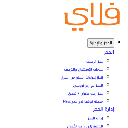
الحجز والإدارة
الحجز
حجز الرحلات
خدمات الإستقبال والترحيب
إنجاز إجراءات السفر من المنزل
الحجز مع رمز ترويجي
حجز رحلة طيران + فندق
محطة توقف في دبي
New
إدارة الحجز
إدارة الحجز
الترقية إلى درجة الأعمال