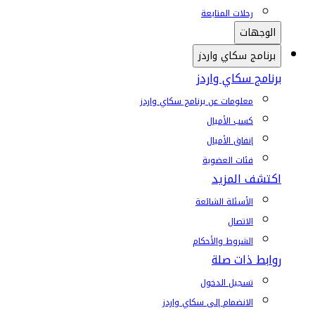
رحلات المتابعة
الوجهات
برنامج سكاي واردز
برنامج سكاي واردز
معلومات عن برنامج سكاي واردز
كسب الأميال
إنفاق الأميال
فئات العضوية
اكتشف المزيد
الأسئلة الشائعة
الاتصال
الشروط والأحكام
روابط ذات صلة
تسجيل الدخول
الانضمام إلى سكاي واردز