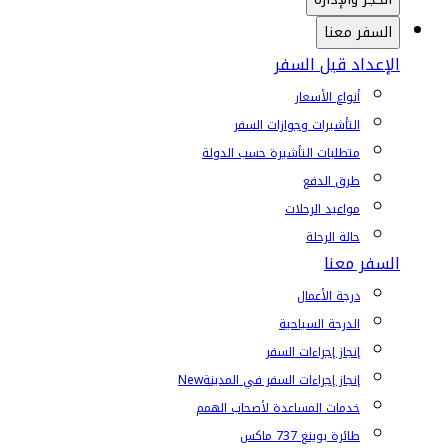
السفر معنا
الإعداد قبل السفر
أنواع الأسعار
التأشيرات وجوازات السفر
متطلبات التأشيرة حسب الدولة
طرق الدفع
مواعيد الرحلات
حالة الرحلة
السفر معنا
درجة الأعمال
الدرجة السياحية
إنجاز إجراءات السفر
إنجاز إجراءات السفر في المدينة
New
خدمات المساعدة لأصحاب الهمم
طائرة بوينغ 737 ماكس