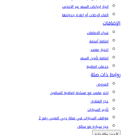
إنجاز إجراءات السفر عبر الإنترنت
إلغاء الرحلات أو إعادة جدولتها
الإضافات
شراء الإضافات
إضافة أمتعة
اختيار مقعد
إضافة تأمين السفر
خدمات إضافية
روابط ذات صلة
العروض
اختر مقعد مع مساحة إضافية للساقين
حجز الفنادق
تأجير السيارات
مواقف السيارات في مطار دبي المبنى رقم 2
حجز سيارة مع سائق
الحجز والإدارة