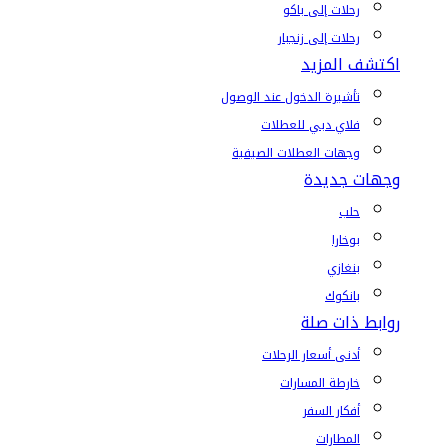
رحلات إلى باكو
رحلات إلى زنجبار
اكتشف المزيد
تأشيرة الدخول عند الوصول
فلاي دبي للعطلات
وجهات العطلات الصيفية
وجهات جديدة
حلب
بوخارا
بنغازي
بانكوك
روابط ذات صلة
أدنى أسعار الرحلات
خارطة المسارات
أفكار السفر
المطارات