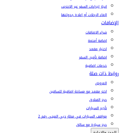
إنجاز إجراءات السفر عبر الإنترنت
إلغاء الرحلات أو إعادة جدولتها
الإضافات
شراء الإضافات
إضافة أمتعة
اختيار مقعد
إضافة تأمين السفر
خدمات إضافية
روابط ذات صلة
العروض
اختر مقعد مع مساحة إضافية للساقين
حجز الفنادق
تأجير السيارات
مواقف السيارات في مطار دبي المبنى رقم 2
حجز سيارة مع سائق
الحجز والإدارة