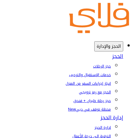
الحجز والإدارة
الحجز
حجز الرحلات
خدمات الإستقبال والترحيب
إنجاز إجراءات السفر من المنزل
الحجز مع رمز ترويجي
حجز رحلة طيران + فندق
محطة توقف في دبي
New
إدارة الحجز
إدارة الحجز
الترقية إلى درجة الأعمال