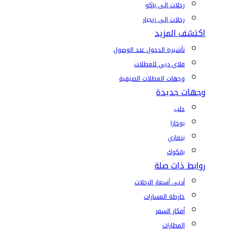
رحلات إلى باكو
رحلات إلى زنجبار
اكتشف المزيد
تأشيرة الدخول عند الوصول
فلاي دبي للعطلات
وجهات العطلات الصيفية
وجهات جديدة
حلب
بوخارا
بنغازي
بانكوك
روابط ذات صلة
أدنى أسعار الرحلات
خارطة المسارات
أفكار السفر
المطارات