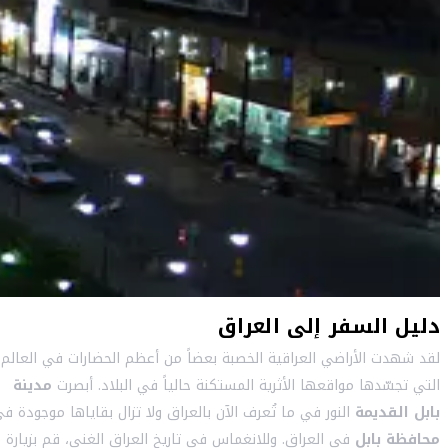
دليل السفر إلى العراق
لقد شهدت الأراضي العراقية الخصبة بعضاً من أعظم الحضارات في العالم
التي تجسّدها مواقعها الأثرية المستكنة حالياً في البلاد. أبصرت
مدينة
بابل القديمة
النور في ما تُعرف الآن بالعراق ولا تزال بقاياها موجودة ف
محافظة بابل
في العراق. وللانغماس في تاريخ العراق الغني، قم بزيارة