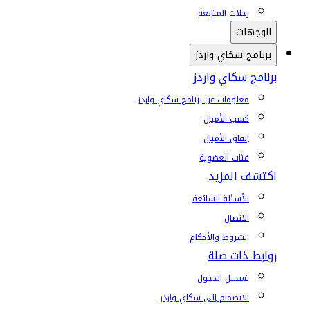
رحلات المتابعة
الوجهات
برنامج سكاي واردز
برنامج سكاي واردز
معلومات عن برنامج سكاي واردز
كسب الأميال
إنفاق الأميال
فئات العضوية
اكتشف المزيد
الأسئلة الشائعة
الاتصال
الشروط والأحكام
روابط ذات صلة
تسجيل الدخول
الانضمام إلى سكاي واردز