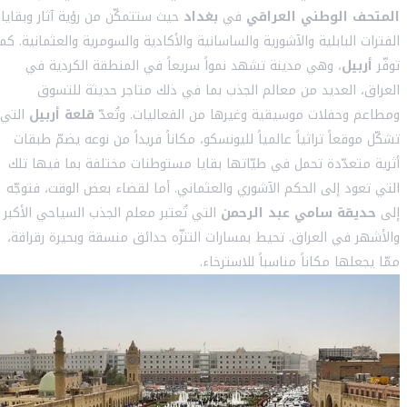
المتحف الوطني العراقي
في
بغداد
حيث ستتمكّن من رؤية آثار وبقايا
الفترات البابلية والآشورية والساسانية والأكادية والسومرية والعثمانية. كما
توفّر
أربيل
، وهي مدينة تشهد نمواً سريعاً في المنطقة الكردية في
العراق، العديد من معالم الجذب بما في ذلك متاجر حديثة للتسوق
ومطاعم وحفلات موسيقية وغيرها من الفعاليات. وتُعدّ
قلعة أربيل
التي
تشكّل موقعاً تراثياً عالمياً لليونسكو، مكاناً فريداً من نوعه يضمّ طبقات
أثرية متعدّدة تحمل في طيّاتها بقايا مستوطنات مختلفة بما فيها تلك
التي تعود إلى الحكم الآشوري والعثماني. أما لقضاء بعض الوقت، فتوجّه
إلى
حديقة سامي عبد الرحمن
التي تُعتبر معلم الجذب السياحي الأكبر
والأشهر في العراق. تحيط بمسارات التنزّه حدائق منسقة وبحيرة رقراقة،
ممّا يجعلها مكاناً مناسباً للاسترخاء.