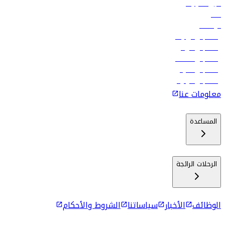
تأجير السيارات
فنادق
الوظائف
رحلات إلى تبيليسي
رحلات إلى الرياض
رحلات إلى مسقط
رحلات إلى ماليه
رحلات إلى كولومبو
معلومات عنا
المساعدة
الرحلات الرائجة
الوظائف
الأخبار
سياساتنا
الشروط والأحكام