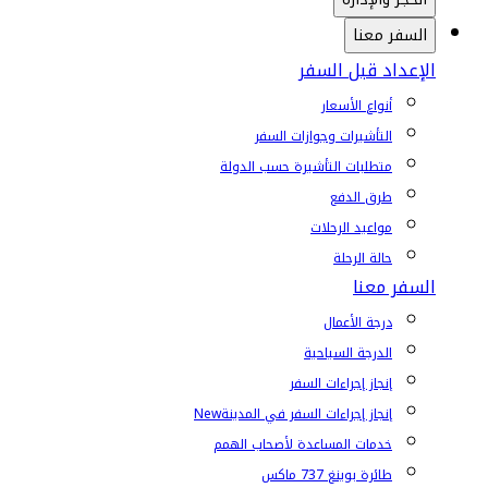
السفر معنا
الإعداد قبل السفر
أنواع الأسعار
التأشيرات وجوازات السفر
متطلبات التأشيرة حسب الدولة
طرق الدفع
مواعيد الرحلات
حالة الرحلة
السفر معنا
درجة الأعمال
الدرجة السياحية
إنجاز إجراءات السفر
إنجاز إجراءات السفر في المدينة
New
خدمات المساعدة لأصحاب الهمم
طائرة بوينغ 737 ماكس