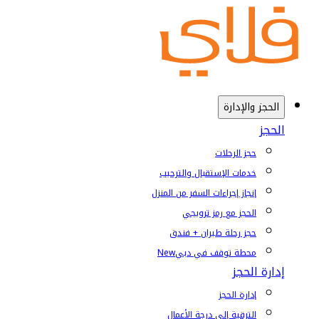
الحجز والإدارة
الحجز
حجز الرحلات
خدمات الإستقبال والترحيب
إنجاز إجراءات السفر من المنزل
الحجز مع رمز ترويجي
حجز رحلة طيران + فندق
محطة توقف في دبي
New
إدارة الحجز
إدارة الحجز
الترقية إلى درجة الأعمال