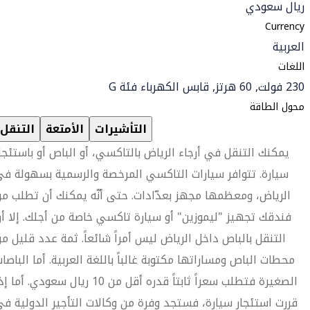
ريال سعودي
Currency
العربية
اللغات
230 فولت, 60 هرتز, قابس الكهرباء فئة G
محول الطاقة
التأشيرات
الأمتعة
التنقل
يمكنك التنقل في أرجاء الرياض بالتاكسي، أو الباص أو باستئجا
سيارة. تتوافر سيارات التاكسي المرخصة والرسمية بسهولة ف
الرياض، ومعظمها مجهز بعدّادات. حتى أنّه يمكنك أن تطلب م
فندقك تجهيز "ليموزين" أو سيارة تاكسي خاصة من أجلك. إلا أن
التنقل بالباص داخل الرياض ليس أمراً شائعاً. ثمة عدد قليل م
محطات الباص ومساراتها مكتوبة غالباً باللغة العربية. أما الباصا
الصغيرة فتطلب سعراً ثابتاً قدره أقل من 10 ريال سعودي. أما 
قررت استئجار سيارة، فستجد وفرة من وكالات التأجير الدولية ف