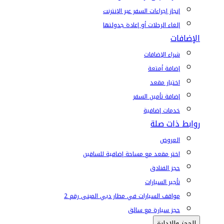
إنجاز إجراءات السفر عبر الإنترنت
إلغاء الرحلات أو إعادة جدولتها
الإضافات
شراء الإضافات
إضافة أمتعة
اختيار مقعد
إضافة تأمين السفر
خدمات إضافية
روابط ذات صلة
العروض
اختر مقعد مع مساحة إضافية للساقين
حجز الفنادق
تأجير السيارات
مواقف السيارات في مطار دبي المبنى رقم 2
حجز سيارة مع سائق
الحجز والإدارة