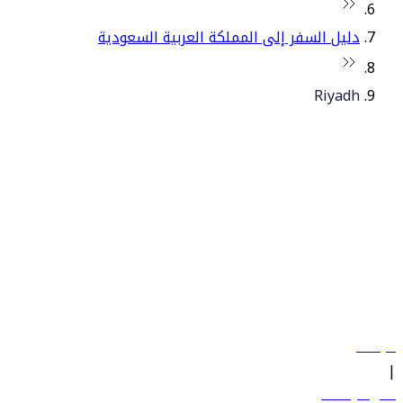
دليل السفر إلى المملكة العربية السعودية
Riyadh
© فلاي دبي 2026. جميع الحقوق محفوظة.
سياساتنا
|
الشروط والأحكام