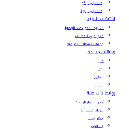
رحلات إلى باكو
رحلات إلى زنجبار
اكتشف المزيد
تأشيرة الدخول عند الوصول
فلاي دبي للعطلات
وجهات العطلات الصيفية
وجهات جديدة
حلب
بوخارا
بنغازي
بانكوك
روابط ذات صلة
أدنى أسعار الرحلات
خارطة المسارات
أفكار السفر
المطارات