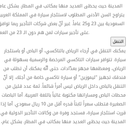
المدينة حيث يحظى العديد منها بمكاتب في المطار. بشكل عام
يتراوح السن الأدنى المطلوب لاستئجار سيارة في المملكة العربي
السعودية بين 23 و25 عاماً. غير أنّ بعض شركات التأجير ربما تواف
على تأجير سيارات لمن هم دون الـ 23 من العمر.
التنقل
يمكنك التنقل في أرجاء الرياض بالتاكسي، أو الباص أو باستئجار
سيارة. تتوافر سيارات التاكسي المرخصة والرسمية بسهولة في
الرياض، ومعظمها مجهز بعدّادات. حتى أنّه يمكنك أن تطلب من
فندقك تجهيز "ليموزين" أو سيارة تاكسي خاصة من أجلك. إلا أنّ
التنقل بالباص داخل الرياض ليس أمراً شائعاً. ثمة عدد قليل من
محطات الباص ومساراتها مكتوبة غالباً باللغة العربية. أما الباصات
الصغيرة فتطلب سعراً ثابتاً قدره أقل من 10 ريال سعودي. أما إذا
قررت استئجار سيارة، فستجد وفرة من وكالات التأجير الدولية في
المدينة حيث يحظى العديد منها بمكاتب في المطار. بشكل عام،