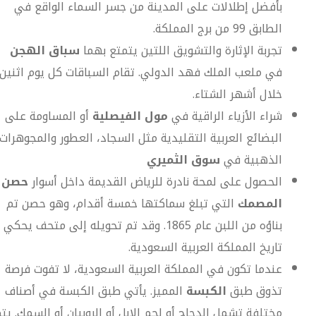
بأفضل إطلالات على المدينة من جسر السماء الواقع في
الطابق 99 من برج المملكة.
تجربة الإثارة والتشويق اللتين يتمتع بهما
سباق الهجن
في ملعب الملك فهد الدولي. تقام السباقات كل يوم اثنين
خلال أشهر الشتاء.
شراء الأزياء الراقية في
مول الفيصلية
أو المساومة على
البضائع العربية التقليدية مثل السجاد، العطور والمجوهرات
الذهبية في
سوق الثميري
الحصول على لمحة نادرة للرياض القديمة داخل أسوار
حصن
المصمك
التي تبلغ سماكتها خمسة أقدام، وهو حصن تم
بناؤه من اللبن عام 1865. وقد تم تحويله إلى متحف يحكي
تاريخ المملكة العربية السعودية.
عندما تكون في المملكة العربية السعودية، لا تفوت فرصة
تذوق طبق
الكبسة
المميز. يأتي طبق الكبسة في أصناف
مختلفة تشمل الدجاج أو لحم الإبل أو الروبيان أو السمك. يت