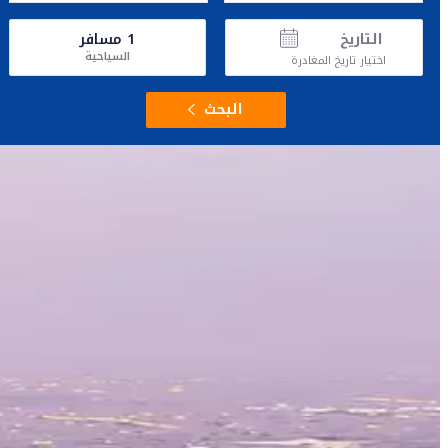
التاريخ
1
مسافر
السياحية
اختيار تاريخ المغادرة
البحث