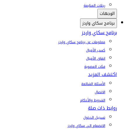
رحلات المتابعة
الوجهات
برنامج سكاي واردز
برنامج سكاي واردز
معلومات عن برنامج سكاي واردز
كسب الأميال
إنفاق الأميال
فئات العضوية
اكتشف المزيد
الأسئلة الشائعة
الاتصال
الشروط والأحكام
روابط ذات صلة
تسجيل الدخول
الانضمام إلى سكاي واردز