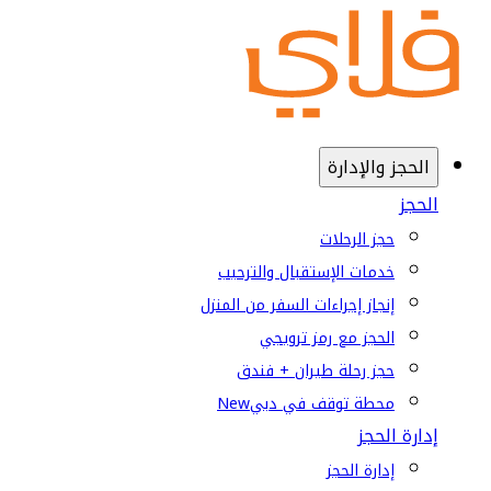
الحجز والإدارة
الحجز
حجز الرحلات
خدمات الإستقبال والترحيب
إنجاز إجراءات السفر من المنزل
الحجز مع رمز ترويجي
حجز رحلة طيران + فندق
محطة توقف في دبي
New
إدارة الحجز
إدارة الحجز