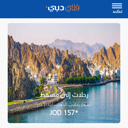
القأئمة
رحلات إلى مسقط
أسعار رحلات الذهاب ابتداءً من
*JOD 157