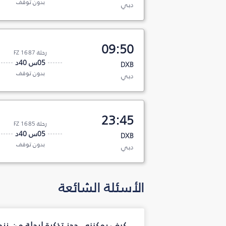
بدون توقف
دبي
09:50
رحلة FZ 1687
05س 40د
DXB
بدون توقف
دبي
23:45
رحلة FZ 1685
05س 40د
DXB
بدون توقف
دبي
الأسئلة الشائعة
كيف يمكنني حجز تذكرة لرحلة من زن