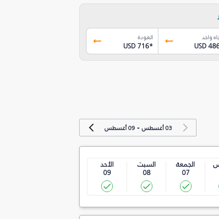
اه واحد
العودة
USD 716
*
USD 48
-
03 أغسطس
09 أغسطس
س
الجمعة
السبت
الأحد
09
08
07