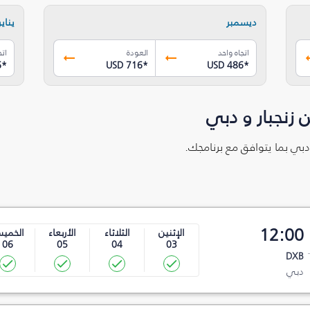
ديسمبر
يناير
اتجاه واحد
العودة
اتج
6
*
USD 716
*
USD 486
*
 زنجبار و دبي
 دبي بما يتوافق مع برنامجك.
12:00
الإثنين
الثلاثاء
الأربعاء
الخمي
06
05
04
03
DXB
دبي