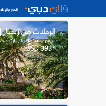
الحجز والإدارة
الرحلات من زنجبار 
أسعار رحلات الذهاب ابتداءً م
*USD 393