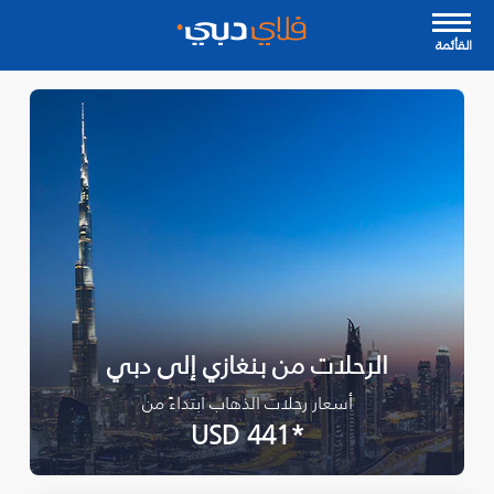
القأئمة
الرحلات من بنغازي إلى دبي
أسعار رحلات الذهاب ابتداءً من
*USD 441