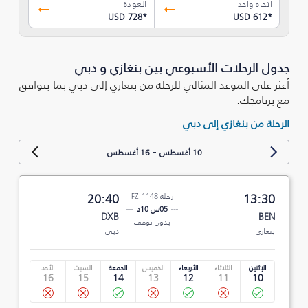
اتجاه واحد
العودة
USD 728
*
USD 612
*
جدول الرحلات الأسبوعي بين بنغازي و دبي
أعثر على الموعد المثالي للرحلة من بنغازي إلى دبي بما يتوافق
مع برنامجك.
الرحلة من بنغازي إلى دبي
-
10 أغسطس
16 أغسطس
13:30
رحلة FZ 1148
20:40
05س 10د
DXB
BEN
بدون توقف
بنغازي
دبي
الإثنين
الثلاثاء
الأربعاء
الخميس
الجمعة
السبت
الأحد
16
15
14
13
12
11
10