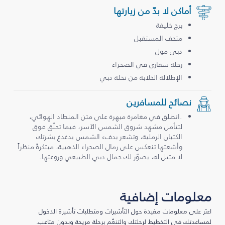
أماكن لا بدّ من زيارتها
برج خليفة
متحف المستقبل
دبي مول
رحلة سفاري في الصحراء
الإطلالة الخلابة من نخلة دبي
نصائح للمسافرين
.انطلق في مغامرة مبهرة على متن المنطاد الهوائي،
لتتأمل مشهد شروق الشمس الآسر، فيما تحلّق فوق
الكثبان الرملية، وتشعر بدفء الشمس يدغدغ بشرتك
وأشعتها تنعكس على رمال الصحراء الذهبية، مبتكرةً منظراً
لا مثيل له، يصوّر لك جمال دبي الطبيعي وروعتها.
معلومات إضافية
اعثر على معلومات مفيدة حول التأشيرات ومتطلبات تأشيرة الدخول
لمساعدتك في التخطيط لرحلتك والتنعّم برحلة مريحة وبدون متاعب.