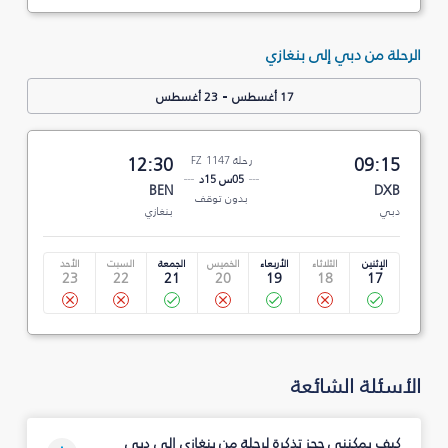
الرحلة من دبي إلى بنغازي
-
17 أغسطس
23 أغسطس
09:15
رحلة FZ 1147
12:30
05س 15د
BEN
DXB
بدون توقف
دبي
بنغازي
الإثنين
الثلاثاء
الأربعاء
الخميس
الجمعة
السبت
الأحد
23
22
21
20
19
18
17
الأسئلة الشائعة
كيف يمكنني حجز تذكرة لرحلة من بنغازي إلى دبي