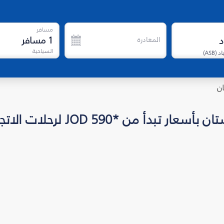
مسافر
1
مسافر
المغادرة
السياحية
اد
(
ASB
)
ان
ن *JOD 590 لرحلات الاتجاه الواحد