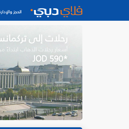
الحجز والإدارة
رحلات إلى تركمانس
أسعار رحلات الذهاب ابتداءً م
*JOD 590