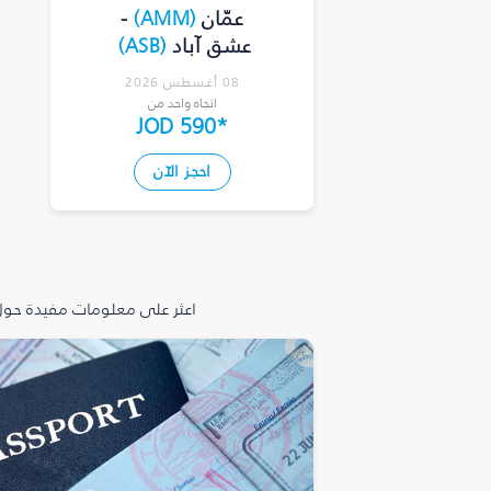
عمّان
(
AMM
)
-
عشق آباد
(
ASB
)
08 أغسطس 2026
اتجاه واحد من
JOD 590
*
احجز الآن
اعثر على معلومات مفيدة حول 