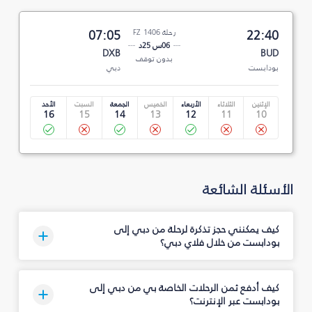
22:40
رحلة FZ 1406
07:05
06س 25د
DXB
BUD
بدون توقف
بودابست
دبي
الإثنين
الثلاثاء
الأربعاء
الخميس
الجمعة
السبت
الأحد
16
15
14
13
12
11
10
الأسئلة الشائعة
كيف يمكنني حجز تذكرة لرحلة من دبي إلى
بودابست من خلال فلاي دبي؟
كيف أدفع ثمن الرحلات الخاصة بي من دبي إلى
بودابست عبر الإنترنت؟