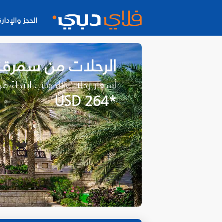
الحجز والإدارة
الرحلات من سمرقن
أسعار رحلات الذهاب ابتداءً م
*USD 264