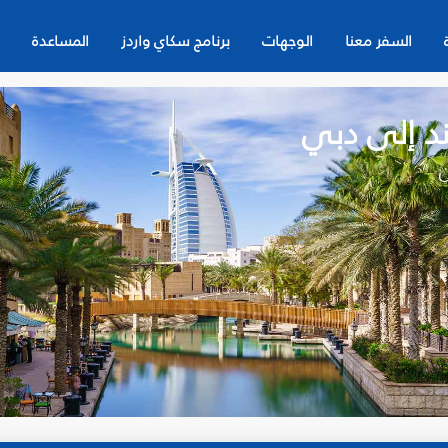
السفر معنا
الوجهات
برنامج سكاي واردز
المساعدة
د إلى دبي
ن