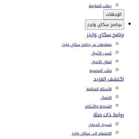
رحلات المتابعة
الوجهات
برنامج سكاي واردز
برنامج سكاي واردز
معلومات عن برنامج سكاي واردز
كسب الأميال
إنفاق الأميال
فئات العضوية
اكتشف المزيد
الأسئلة الشائعة
الاتصال
الشروط والأحكام
روابط ذات صلة
تسجيل الدخول
الانضمام إلى سكاي واردز