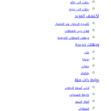
رحلات إلى باكو
رحلات إلى زنجبار
اكتشف المزيد
تأشيرة الدخول عند الوصول
فلاي دبي للعطلات
وجهات العطلات الصيفية
وجهات جديدة
حلب
بوخارا
بنغازي
بانكوك
روابط ذات صلة
أدنى أسعار الرحلات
خارطة المسارات
أفكار السفر
المطارات