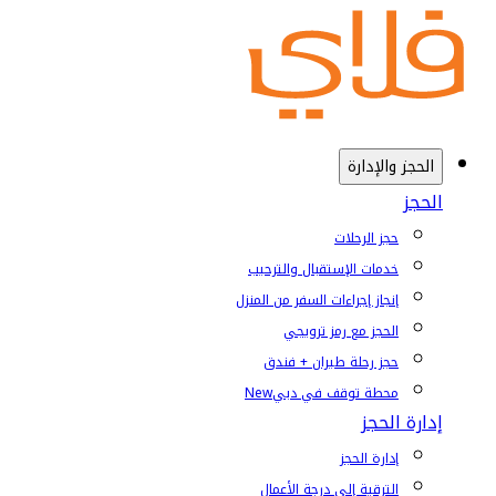
الحجز والإدارة
الحجز
حجز الرحلات
خدمات الإستقبال والترحيب
إنجاز إجراءات السفر من المنزل
الحجز مع رمز ترويجي
حجز رحلة طيران + فندق
محطة توقف في دبي
New
إدارة الحجز
إدارة الحجز
الترقية إلى درجة الأعمال