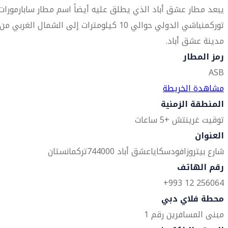
يبعد مطار عشق أباد الذي يطلق عليه أيضاً اسم مطار سابارمورات
توركمنباشي الدولي حوالي 10 كيلومترات إلى الشمال الغربي من
مدينة عشق أباد.
رمز المطار
ASB
مشاهدة الخريطة
المنطقة الزمنية
توقيت غرينتش +5 ساعات
العنوان
شارع بيتروزافودسكايا
عشق أباد 744000
تركمانستان
رقم الهاتف
256064 12 993+
محطة فلاي دبي
مبنى المسافرين رقم 1