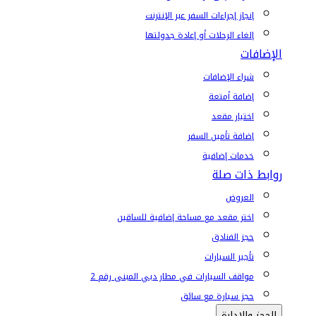
إنجاز إجراءات السفر عبر الإنترنت
إلغاء الرحلات أو إعادة جدولتها
الإضافات
شراء الإضافات
إضافة أمتعة
اختيار مقعد
إضافة تأمين السفر
خدمات إضافية
روابط ذات صلة
العروض
اختر مقعد مع مساحة إضافية للساقين
حجز الفنادق
تأجير السيارات
مواقف السيارات في مطار دبي المبنى رقم 2
حجز سيارة مع سائق
الحجز والإدارة