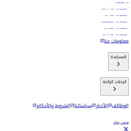
الوظائف
رحلات إلى تبيليسي
رحلات إلى الرياض
رحلات إلى مسقط
رحلات إلى ماليه
رحلات إلى كولومبو
معلومات عنا
المساعدة
الرحلات الرائجة
الوظائف
الأخبار
سياساتنا
الشروط والأحكام
فيس بوك