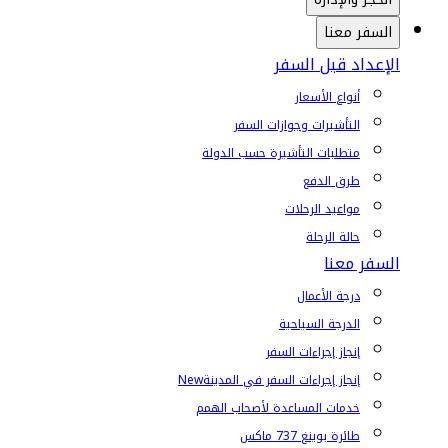
السفر معنا
الإعداد قبل السفر
أنواع الأسعار
التأشيرات وجوازات السفر
متطلبات التأشيرة حسب الدولة
طرق الدفع
مواعيد الرحلات
حالة الرحلة
السفر معنا
درجة الأعمال
الدرجة السياحية
إنجاز إجراءات السفر
إنجاز إجراءات السفر في المدينة
New
خدمات المساعدة لأصحاب الهمم
طائرة بوينغ 737 ماكس