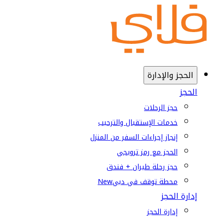
الحجز والإدارة
الحجز
حجز الرحلات
خدمات الإستقبال والترحيب
إنجاز إجراءات السفر من المنزل
الحجز مع رمز ترويجي
حجز رحلة طيران + فندق
محطة توقف في دبي
New
إدارة الحجز
إدارة الحجز