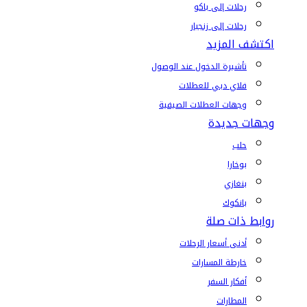
رحلات إلى باكو
رحلات إلى زنجبار
اكتشف المزيد
تأشيرة الدخول عند الوصول
فلاي دبي للعطلات
وجهات العطلات الصيفية
وجهات جديدة
حلب
بوخارا
بنغازي
بانكوك
روابط ذات صلة
أدنى أسعار الرحلات
خارطة المسارات
أفكار السفر
المطارات