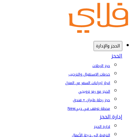
الحجز والإدارة
الحجز
حجز الرحلات
خدمات الإستقبال والترحيب
إنجاز إجراءات السفر من المنزل
الحجز مع رمز ترويجي
حجز رحلة طيران + فندق
محطة توقف في دبي
New
إدارة الحجز
إدارة الحجز
الترقية إلى درجة الأعمال