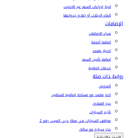
إنجاز إجراءات السفر عبر الإنترنت
إلغاء الرحلات أو إعادة جدولتها
الإضافات
شراء الإضافات
إضافة أمتعة
اختيار مقعد
إضافة تأمين السفر
خدمات إضافية
روابط ذات صلة
العروض
اختر مقعد مع مساحة إضافية للساقين
حجز الفنادق
تأجير السيارات
مواقف السيارات في مطار دبي المبنى رقم 2
حجز سيارة مع سائق
الحجز والإدارة