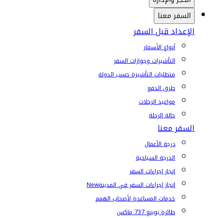
السفر معنا
الإعداد قبل السفر
أنواع الأسعار
التأشيرات وجوازات السفر
متطلبات التأشيرة حسب الدولة
طرق الدفع
مواعيد الرحلات
حالة الرحلة
السفر معنا
درجة الأعمال
الدرجة السياحية
إنجاز إجراءات السفر
إنجاز إجراءات السفر في المدينة
New
خدمات المساعدة لأصحاب الهمم
طائرة بوينغ 737 ماكس