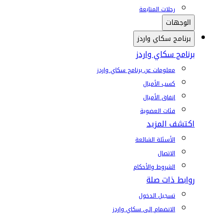
رحلات المتابعة
الوجهات
برنامج سكاي واردز
برنامج سكاي واردز
معلومات عن برنامج سكاي واردز
كسب الأميال
إنفاق الأميال
فئات العضوية
اكتشف المزيد
الأسئلة الشائعة
الاتصال
الشروط والأحكام
روابط ذات صلة
تسجيل الدخول
الانضمام إلى سكاي واردز