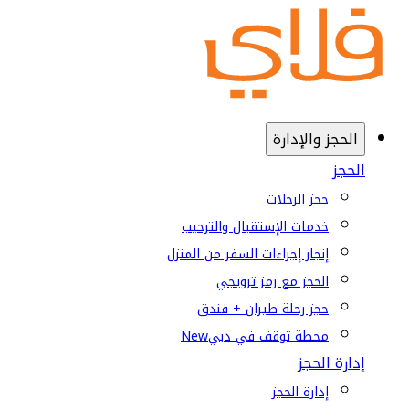
الحجز والإدارة
الحجز
حجز الرحلات
خدمات الإستقبال والترحيب
إنجاز إجراءات السفر من المنزل
الحجز مع رمز ترويجي
حجز رحلة طيران + فندق
محطة توقف في دبي
New
إدارة الحجز
إدارة الحجز