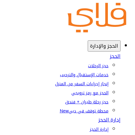
الحجز والإدارة
الحجز
حجز الرحلات
خدمات الإستقبال والترحيب
إنجاز إجراءات السفر من المنزل
الحجز مع رمز ترويجي
حجز رحلة طيران + فندق
محطة توقف في دبي
New
إدارة الحجز
إدارة الحجز