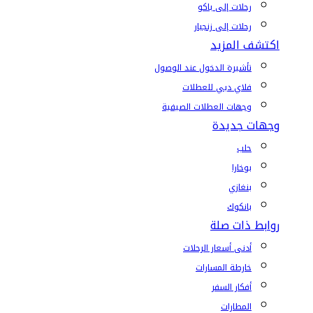
رحلات إلى باكو
رحلات إلى زنجبار
اكتشف المزيد
تأشيرة الدخول عند الوصول
فلاي دبي للعطلات
وجهات العطلات الصيفية
وجهات جديدة
حلب
بوخارا
بنغازي
بانكوك
روابط ذات صلة
أدنى أسعار الرحلات
خارطة المسارات
أفكار السفر
المطارات