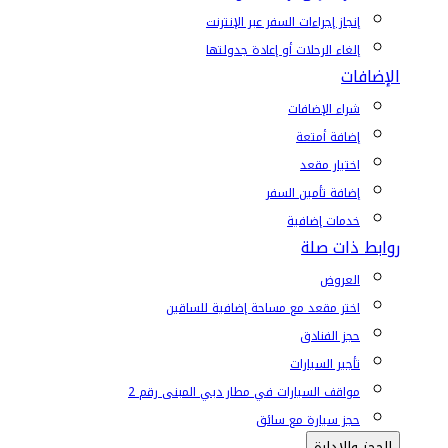
إنجاز إجراءات السفر عبر الإنترنت
إلغاء الرحلات أو إعادة جدولتها
الإضافات
شراء الإضافات
إضافة أمتعة
اختيار مقعد
إضافة تأمين السفر
خدمات إضافية
روابط ذات صلة
العروض
اختر مقعد مع مساحة إضافية للساقين
حجز الفنادق
تأجير السيارات
مواقف السيارات في مطار دبي المبنى رقم 2
حجز سيارة مع سائق
الحجز والإدارة