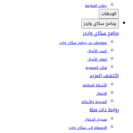
رحلات المتابعة
الوجهات
برنامج سكاي واردز
برنامج سكاي واردز
معلومات عن برنامج سكاي واردز
كسب الأميال
إنفاق الأميال
فئات العضوية
اكتشف المزيد
الأسئلة الشائعة
الاتصال
الشروط والأحكام
روابط ذات صلة
تسجيل الدخول
الانضمام إلى سكاي واردز