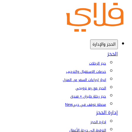
الحجز والإدارة
الحجز
حجز الرحلات
خدمات الإستقبال والترحيب
إنجاز إجراءات السفر من المنزل
الحجز مع رمز ترويجي
حجز رحلة طيران + فندق
محطة توقف في دبي
New
إدارة الحجز
إدارة الحجز
الترقية إلى درجة الأعمال