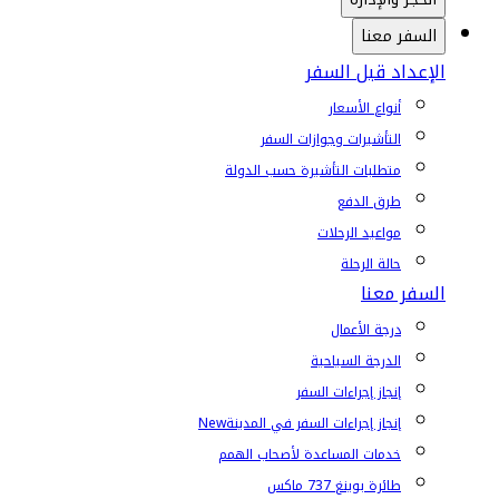
السفر معنا
الإعداد قبل السفر
أنواع الأسعار
التأشيرات وجوازات السفر
متطلبات التأشيرة حسب الدولة
طرق الدفع
مواعيد الرحلات
حالة الرحلة
السفر معنا
درجة الأعمال
الدرجة السياحية
إنجاز إجراءات السفر
إنجاز إجراءات السفر في المدينة
New
خدمات المساعدة لأصحاب الهمم
طائرة بوينغ 737 ماكس