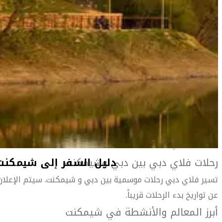
المعلومات الخاصة بالمطار
دليل السفر إل
أهلاً بك في شيمكنت
مدينة نابضة بالحياة تقع في جنوب كازاخستان، وتشتم فيها
بوضوح عبق آسيا الوسطى نظراً لقربها من دول أوزبكستان
وطاجيكستان وقيرغيزستان المجاورة.
دليل السفر إل
تضم شيمكنت بين جنباتها مزيجاً من كل شيء. فمن عراقة الماضي
تشاهد المساجد الجميلة والأضرحة والأسواق المحلية الصاخبة
والأنهار والجبال والبراري والصروح الأثرية، ناهيك عن معالم
الحداثة الحالية.
رحلات فلاي دبي بين دبي وشيمكنت
دليل السفر إل
تسير فلاي دبي رحلات موسمية بين دبي و شيمكنت. سيتم الإعلان
عن تواريخ بدء الرحلات قريباً.
أبرز المعالم والأنشطة في شيمكنت