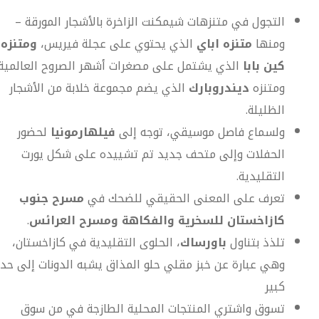
التجول في متنزهات شيمكنت الزاخرة بالأشجار المورقة –
ومنها
متنزه اباي
الذي يحتوي على عجلة فيريس،
ومتنزه
كين بابا
الذي يشتمل على مصغرات أشهر الصروح العالمية
ومتنزه
ديندروبارك
الذي يضم مجموعة خلابة من الأشجار
الظليلة.
ولسماع فاصل موسيقي، توجه إلى
فيلهارمونيا
لحضور
الحفلات وإلى متحف جديد تم تشييده على شكل يورت
التقليدية.
تعرف على المعنى الحقيقي للضحك في
مسرح جنوب
كازاخستان للسخرية والفكاهة ومسرح العرائس
.
تلذذ بتناول
باورساك
، الحلوى التقليدية في كازاخستان،
وهي عبارة عن خبز مقلي حلو المذاق يشبه الدونات إلى حد
كبير
تسوق واشتري المنتجات المحلية الطازجة في من سوق