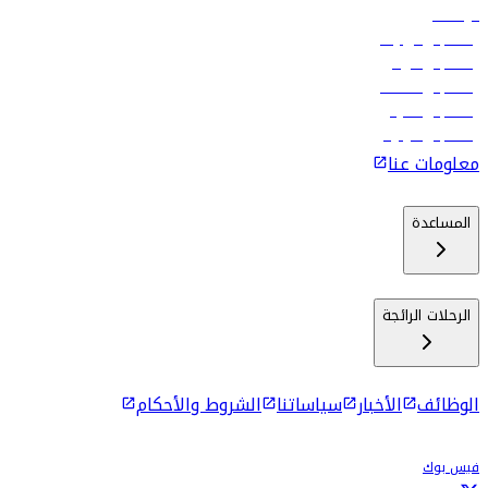
الوظائف
رحلات إلى تبيليسي
رحلات إلى الرياض
رحلات إلى مسقط
رحلات إلى ماليه
رحلات إلى كولومبو
معلومات عنا
المساعدة
الرحلات الرائجة
الوظائف
الأخبار
سياساتنا
الشروط والأحكام
فيس بوك