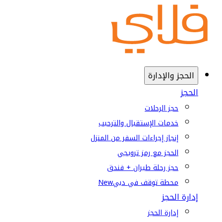
الحجز والإدارة
الحجز
حجز الرحلات
خدمات الإستقبال والترحيب
إنجاز إجراءات السفر من المنزل
الحجز مع رمز ترويجي
حجز رحلة طيران + فندق
محطة توقف في دبي
New
إدارة الحجز
إدارة الحجز