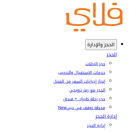
الحجز والإدارة
الحجز
حجز الرحلات
خدمات الإستقبال والترحيب
إنجاز إجراءات السفر من المنزل
الحجز مع رمز ترويجي
حجز رحلة طيران + فندق
محطة توقف في دبي
New
إدارة الحجز
إدارة الحجز