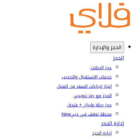
الحجز والإدارة
الحجز
حجز الرحلات
خدمات الإستقبال والترحيب
إنجاز إجراءات السفر من المنزل
الحجز مع رمز ترويجي
حجز رحلة طيران + فندق
محطة توقف في دبي
New
إدارة الحجز
إدارة الحجز