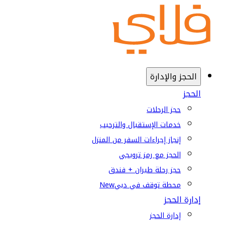
الحجز والإدارة
الحجز
حجز الرحلات
خدمات الإستقبال والترحيب
إنجاز إجراءات السفر من المنزل
الحجز مع رمز ترويجي
حجز رحلة طيران + فندق
محطة توقف في دبي
New
إدارة الحجز
إدارة الحجز