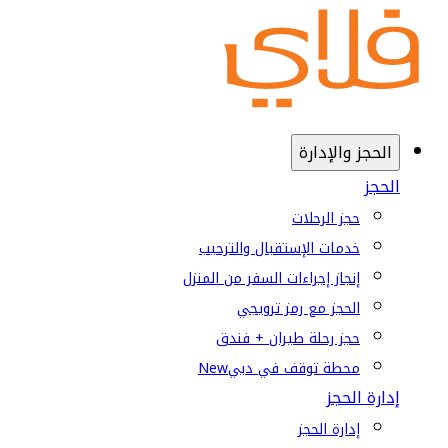
الحجز والإدارة
الحجز
حجز الرحلات
خدمات الإستقبال والترحيب
إنجاز إجراءات السفر من المنزل
الحجز مع رمز ترويجي
حجز رحلة طيران + فندق
محطة توقف في دبي
New
إدارة الحجز
إدارة الحجز