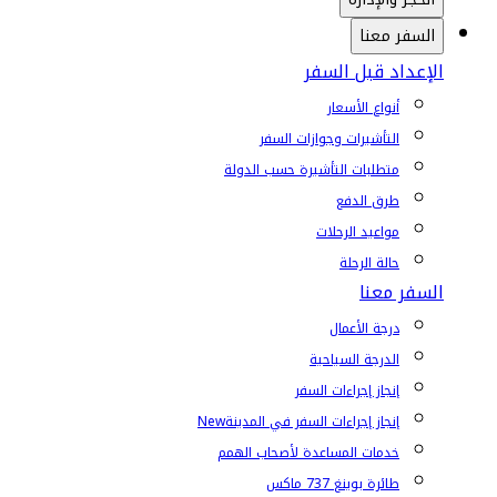
السفر معنا
الإعداد قبل السفر
أنواع الأسعار
التأشيرات وجوازات السفر
متطلبات التأشيرة حسب الدولة
طرق الدفع
مواعيد الرحلات
حالة الرحلة
السفر معنا
درجة الأعمال
الدرجة السياحية
إنجاز إجراءات السفر
إنجاز إجراءات السفر في المدينة
New
خدمات المساعدة لأصحاب الهمم
طائرة بوينغ 737 ماكس