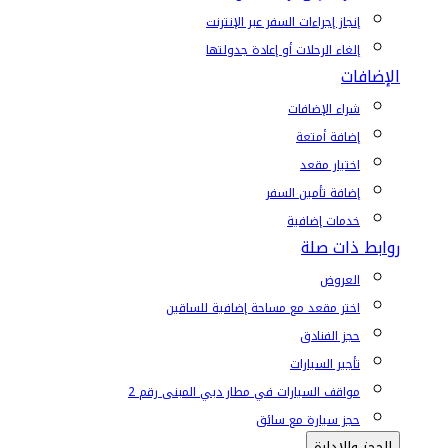
إنجاز إجراءات السفر عبر الإنترنت
إلغاء الرحلات أو إعادة جدولتها
الإضافات
شراء الإضافات
إضافة أمتعة
اختيار مقعد
إضافة تأمين السفر
خدمات إضافية
روابط ذات صلة
العروض
اختر مقعد مع مساحة إضافية للساقين
حجز الفنادق
تأجير السيارات
مواقف السيارات في مطار دبي المبنى رقم 2
حجز سيارة مع سائق
الحجز والإدارة