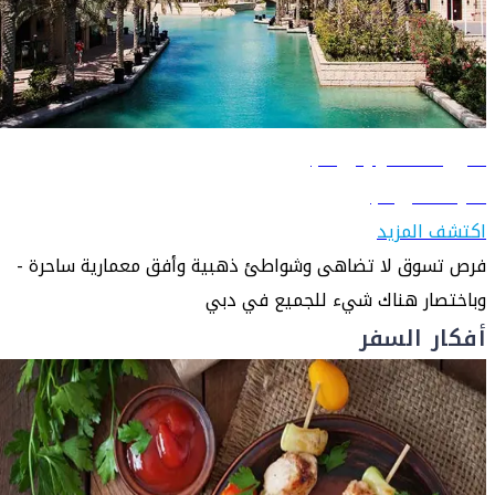
دليل السفر إلى دبي
تعرّف على دبي
اكتشف المزيد
فرص تسوق لا تضاهى وشواطئ ذهبية وأفق معمارية ساحرة -
وباختصار هناك شيء للجميع في دبي
أفكار السفر