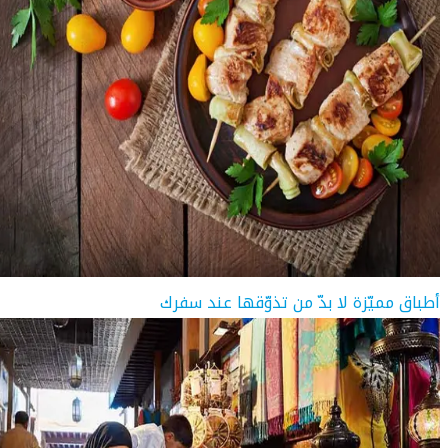
أطباق مميّزة لا بدّ من تذوّقها عند سفرك