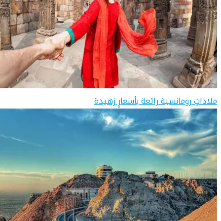
ملاذاتٍ رومانسية رائعة بأسعارٍ زهيدة