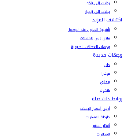
رحلات إلى باكو
رحلات إلى زنجبار
اكتشف المزيد
تأشيرة الدخول عند الوصول
فلاي دبي للعطلات
وجهات العطلات الصيفية
وجهات جديدة
حلب
بوخارا
بنغازي
بانكوك
روابط ذات صلة
أدنى أسعار الرحلات
خارطة المسارات
أفكار السفر
المطارات