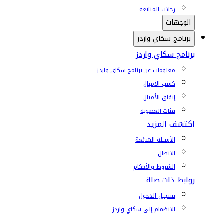
رحلات المتابعة
الوجهات
برنامج سكاي واردز
برنامج سكاي واردز
معلومات عن برنامج سكاي واردز
كسب الأميال
إنفاق الأميال
فئات العضوية
اكتشف المزيد
الأسئلة الشائعة
الاتصال
الشروط والأحكام
روابط ذات صلة
تسجيل الدخول
الانضمام إلى سكاي واردز