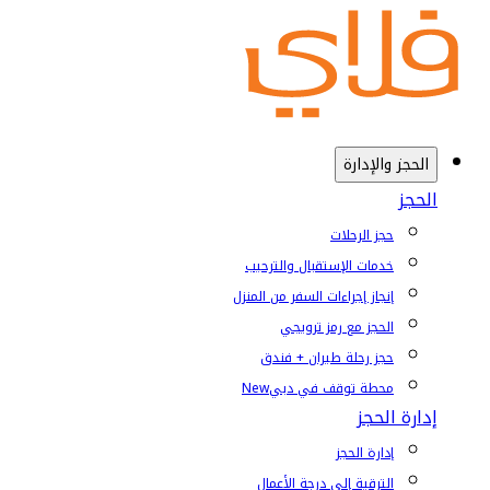
الحجز والإدارة
الحجز
حجز الرحلات
خدمات الإستقبال والترحيب
إنجاز إجراءات السفر من المنزل
الحجز مع رمز ترويجي
حجز رحلة طيران + فندق
محطة توقف في دبي
New
إدارة الحجز
إدارة الحجز
الترقية إلى درجة الأعمال