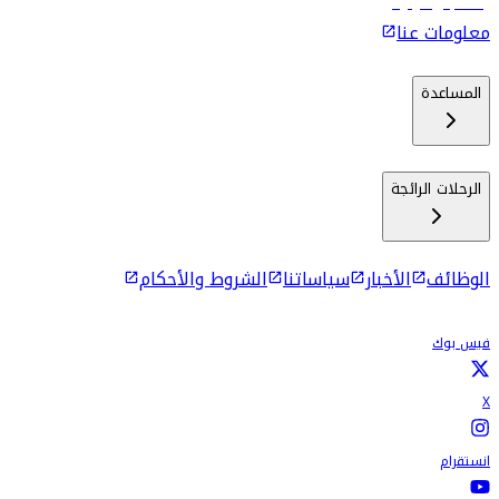
رحلات إلى كولومبو
معلومات عنا
المساعدة
الرحلات الرائجة
الوظائف
الأخبار
سياساتنا
الشروط والأحكام
فيس بوك
X
انستقرام