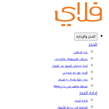
الحجز والإدارة
الحجز
حجز الرحلات
خدمات الإستقبال والترحيب
إنجاز إجراءات السفر من المنزل
الحجز مع رمز ترويجي
حجز رحلة طيران + فندق
محطة توقف في دبي
New
إدارة الحجز
إدارة الحجز
الترقية إلى درجة الأعمال