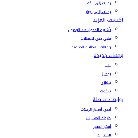
رحلات إلى باكو
رحلات إلى زنجبار
اكتشف المزيد
تأشيرة الدخول عند الوصول
فلاي دبي للعطلات
وجهات العطلات الصيفية
وجهات جديدة
حلب
بوخارا
بنغازي
بانكوك
روابط ذات صلة
أدنى أسعار الرحلات
خارطة المسارات
أفكار السفر
المطارات