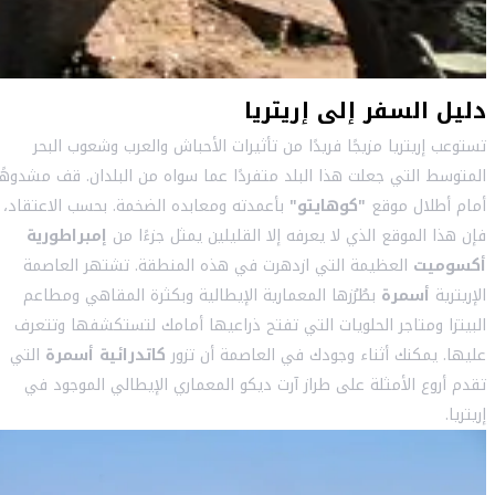
دليل السفر إلى إريتريا
تستوعب إريتريا مزيجًا فريدًا من تأثيرات الأحباش والعرب وشعوب البحر
المتوسط التي جعلت هذا البلد متفردًا عما سواه من البلدان. قف مشدوهًا
أمام أطلال موقع
"كوهايتو"
بأعمدته ومعابده الضخمة. بحسب الاعتقاد،
فإن هذا الموقع الذي لا يعرفه إلا القليلين يمثل جزءًا من
إمبراطورية
أكسوميت
العظيمة التي ازدهرت في هذه المنطقة. تشتهر العاصمة
الإريترية
أسمرة
بطُرُزها المعمارية الإيطالية وبكثرة المقاهي ومطاعم
البيتزا ومتاجر الحلويات التي تفتح ذراعيها أمامك لتستكشفها وتتعرف
عليها. يمكنك أثناء وجودك في العاصمة أن تزور
كاتدرائية أسمرة
التي
تقدم أروع الأمثلة على طراز آرت ديكو المعماري الإيطالي الموجود في
إريتريا.