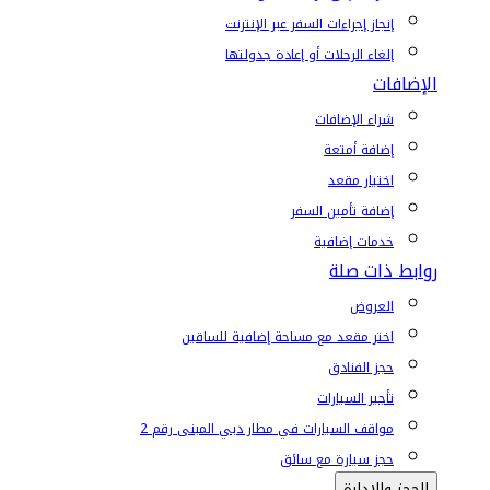
إنجاز إجراءات السفر عبر الإنترنت
إلغاء الرحلات أو إعادة جدولتها
الإضافات
شراء الإضافات
إضافة أمتعة
اختيار مقعد
إضافة تأمين السفر
خدمات إضافية
روابط ذات صلة
العروض
اختر مقعد مع مساحة إضافية للساقين
حجز الفنادق
تأجير السيارات
مواقف السيارات في مطار دبي المبنى رقم 2
حجز سيارة مع سائق
الحجز والإدارة