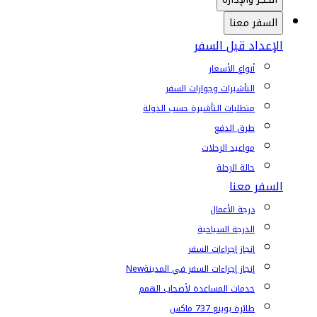
السفر معنا
الإعداد قبل السفر
أنواع الأسعار
التأشيرات وجوازات السفر
متطلبات التأشيرة حسب الدولة
طرق الدفع
مواعيد الرحلات
حالة الرحلة
السفر معنا
درجة الأعمال
الدرجة السياحية
إنجاز إجراءات السفر
إنجاز إجراءات السفر في المدينة
New
خدمات المساعدة لأصحاب الهمم
طائرة بوينغ 737 ماكس