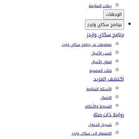
رحلات المتابعة
الوجهات
برنامج سكاي واردز
برنامج سكاي واردز
معلومات عن برنامج سكاي واردز
كسب الأميال
إنفاق الأميال
فئات العضوية
اكتشف المزيد
الأسئلة الشائعة
الاتصال
الشروط والأحكام
روابط ذات صلة
تسجيل الدخول
الانضمام إلى سكاي واردز