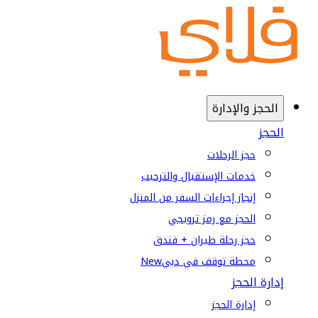
الحجز والإدارة
الحجز
حجز الرحلات
خدمات الإستقبال والترحيب
إنجاز إجراءات السفر من المنزل
الحجز مع رمز ترويجي
حجز رحلة طيران + فندق
محطة توقف في دبي
New
إدارة الحجز
إدارة الحجز