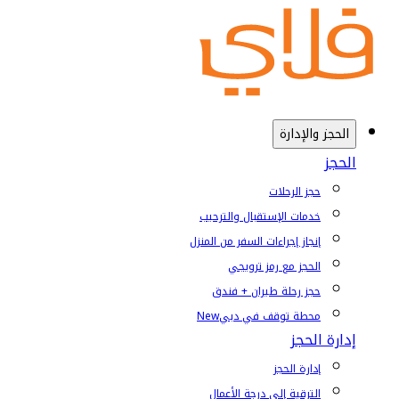
الحجز والإدارة
الحجز
حجز الرحلات
خدمات الإستقبال والترحيب
إنجاز إجراءات السفر من المنزل
الحجز مع رمز ترويجي
حجز رحلة طيران + فندق
محطة توقف في دبي
New
إدارة الحجز
إدارة الحجز
الترقية إلى درجة الأعمال