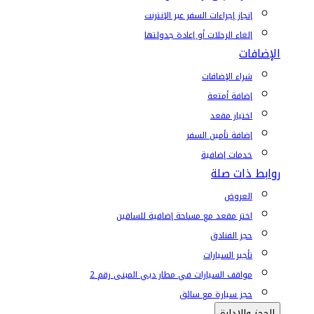
إنجاز إجراءات السفر عبر الإنترنت
إلغاء الرحلات أو إعادة جدولتها
الإضافات
شراء الإضافات
إضافة أمتعة
اختيار مقعد
إضافة تأمين السفر
خدمات إضافية
روابط ذات صلة
العروض
اختر مقعد مع مساحة إضافية للساقين
حجز الفنادق
تأجير السيارات
مواقف السيارات في مطار دبي المبنى رقم 2
حجز سيارة مع سائق
الحجز والإدارة