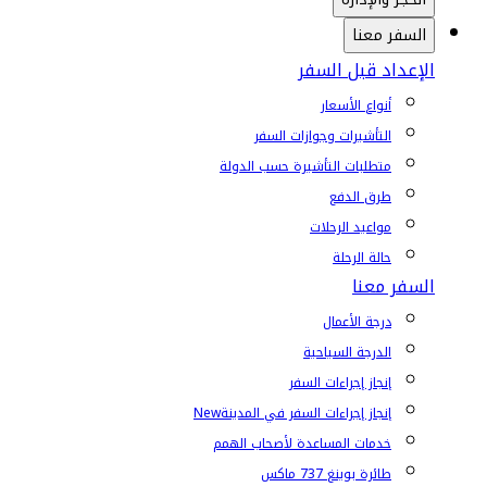
السفر معنا
الإعداد قبل السفر
أنواع الأسعار
التأشيرات وجوازات السفر
متطلبات التأشيرة حسب الدولة
طرق الدفع
مواعيد الرحلات
حالة الرحلة
السفر معنا
درجة الأعمال
الدرجة السياحية
إنجاز إجراءات السفر
إنجاز إجراءات السفر في المدينة
New
خدمات المساعدة لأصحاب الهمم
طائرة بوينغ 737 ماكس