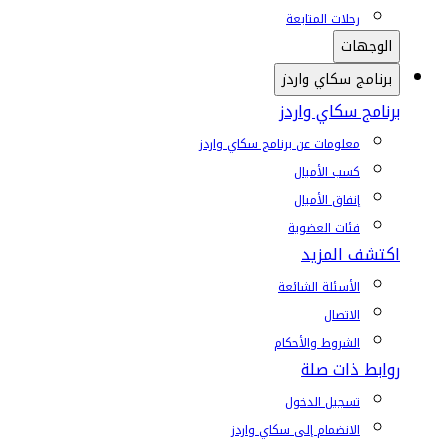
رحلات المتابعة
الوجهات
برنامج سكاي واردز
برنامج سكاي واردز
معلومات عن برنامج سكاي واردز
كسب الأميال
إنفاق الأميال
فئات العضوية
اكتشف المزيد
الأسئلة الشائعة
الاتصال
الشروط والأحكام
روابط ذات صلة
تسجيل الدخول
الانضمام إلى سكاي واردز