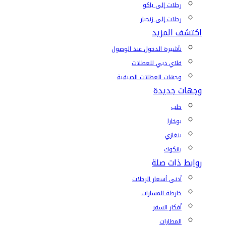
رحلات إلى باكو
رحلات إلى زنجبار
اكتشف المزيد
تأشيرة الدخول عند الوصول
فلاي دبي للعطلات
وجهات العطلات الصيفية
وجهات جديدة
حلب
بوخارا
بنغازي
بانكوك
روابط ذات صلة
أدنى أسعار الرحلات
خارطة المسارات
أفكار السفر
المطارات