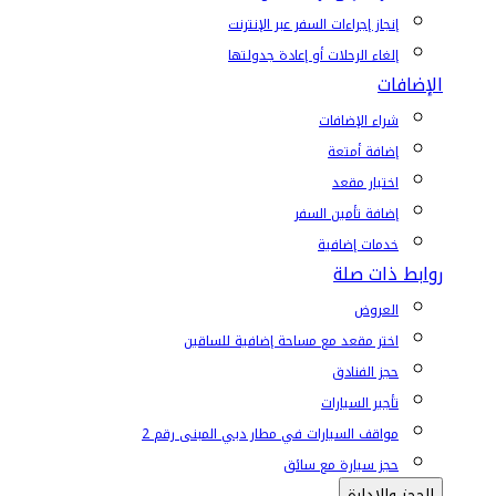
إنجاز إجراءات السفر عبر الإنترنت
إلغاء الرحلات أو إعادة جدولتها
الإضافات
شراء الإضافات
إضافة أمتعة
اختيار مقعد
إضافة تأمين السفر
خدمات إضافية
روابط ذات صلة
العروض
اختر مقعد مع مساحة إضافية للساقين
حجز الفنادق
تأجير السيارات
مواقف السيارات في مطار دبي المبنى رقم 2
حجز سيارة مع سائق
الحجز والإدارة