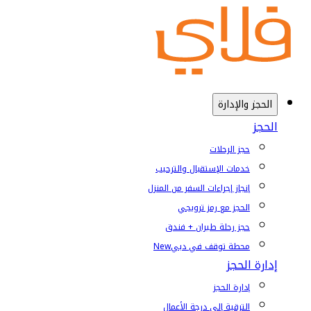
الحجز والإدارة
الحجز
حجز الرحلات
خدمات الإستقبال والترحيب
إنجاز إجراءات السفر من المنزل
الحجز مع رمز ترويجي
حجز رحلة طيران + فندق
محطة توقف في دبي
New
إدارة الحجز
إدارة الحجز
الترقية إلى درجة الأعمال