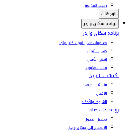
رحلات المتابعة
الوجهات
برنامج سكاي واردز
برنامج سكاي واردز
معلومات عن برنامج سكاي واردز
كسب الأميال
إنفاق الأميال
فئات العضوية
اكتشف المزيد
الأسئلة الشائعة
الاتصال
الشروط والأحكام
روابط ذات صلة
تسجيل الدخول
الانضمام إلى سكاي واردز