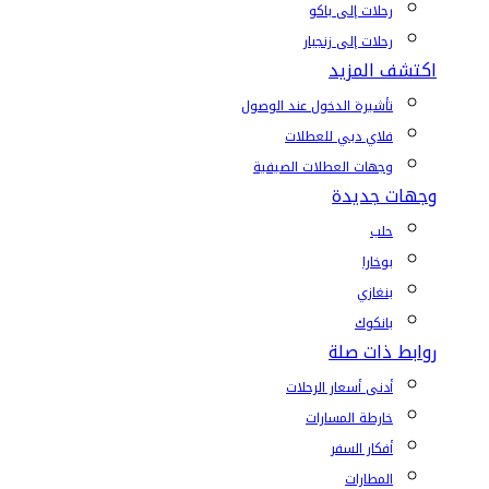
رحلات إلى باكو
رحلات إلى زنجبار
اكتشف المزيد
تأشيرة الدخول عند الوصول
فلاي دبي للعطلات
وجهات العطلات الصيفية
وجهات جديدة
حلب
بوخارا
بنغازي
بانكوك
روابط ذات صلة
أدنى أسعار الرحلات
خارطة المسارات
أفكار السفر
المطارات