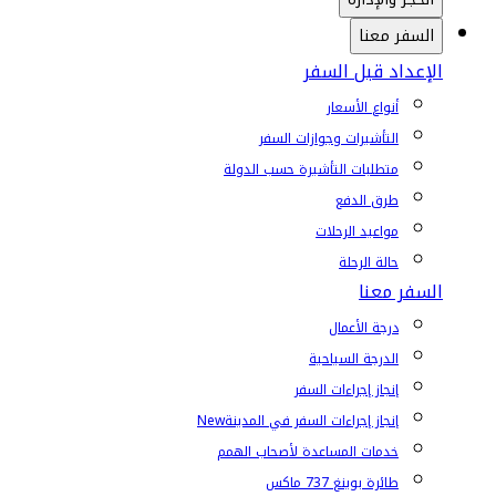
السفر معنا
الإعداد قبل السفر
أنواع الأسعار
التأشيرات وجوازات السفر
متطلبات التأشيرة حسب الدولة
طرق الدفع
مواعيد الرحلات
حالة الرحلة
السفر معنا
درجة الأعمال
الدرجة السياحية
إنجاز إجراءات السفر
إنجاز إجراءات السفر في المدينة
New
خدمات المساعدة لأصحاب الهمم
طائرة بوينغ 737 ماكس