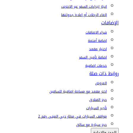
إنجاز إجراءات السفر عبر الإنترنت
إلغاء الرحلات أو إعادة جدولتها
الإضافات
شراء الإضافات
إضافة أمتعة
اختيار مقعد
إضافة تأمين السفر
خدمات إضافية
روابط ذات صلة
العروض
اختر مقعد مع مساحة إضافية للساقين
حجز الفنادق
تأجير السيارات
مواقف السيارات في مطار دبي المبنى رقم 2
حجز سيارة مع سائق
الحجز والإدارة