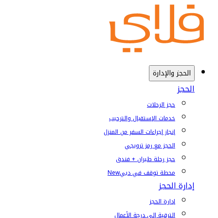
الحجز والإدارة
الحجز
حجز الرحلات
خدمات الإستقبال والترحيب
إنجاز إجراءات السفر من المنزل
الحجز مع رمز ترويجي
حجز رحلة طيران + فندق
محطة توقف في دبي
New
إدارة الحجز
إدارة الحجز
الترقية إلى درجة الأعمال