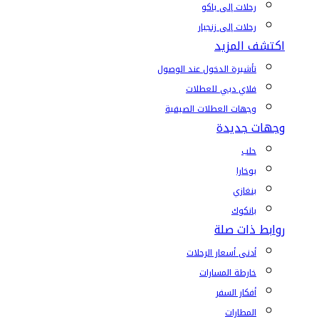
رحلات إلى باكو
رحلات إلى زنجبار
اكتشف المزيد
تأشيرة الدخول عند الوصول
فلاي دبي للعطلات
وجهات العطلات الصيفية
وجهات جديدة
حلب
بوخارا
بنغازي
بانكوك
روابط ذات صلة
أدنى أسعار الرحلات
خارطة المسارات
أفكار السفر
المطارات