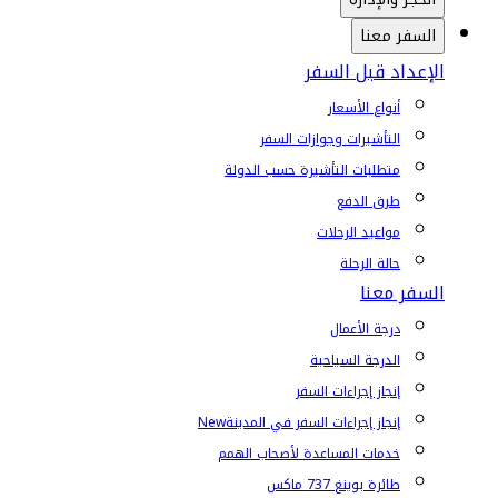
السفر معنا
الإعداد قبل السفر
أنواع الأسعار
التأشيرات وجوازات السفر
متطلبات التأشيرة حسب الدولة
طرق الدفع
مواعيد الرحلات
حالة الرحلة
السفر معنا
درجة الأعمال
الدرجة السياحية
إنجاز إجراءات السفر
إنجاز إجراءات السفر في المدينة
New
خدمات المساعدة لأصحاب الهمم
طائرة بوينغ 737 ماكس