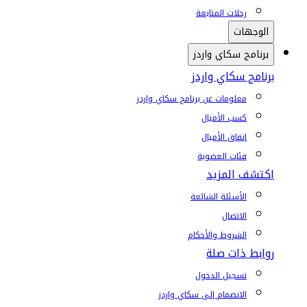
رحلات المتابعة
الوجهات
برنامج سكاي واردز
برنامج سكاي واردز
معلومات عن برنامج سكاي واردز
كسب الأميال
إنفاق الأميال
فئات العضوية
اكتشف المزيد
الأسئلة الشائعة
الاتصال
الشروط والأحكام
روابط ذات صلة
تسجيل الدخول
الانضمام إلى سكاي واردز