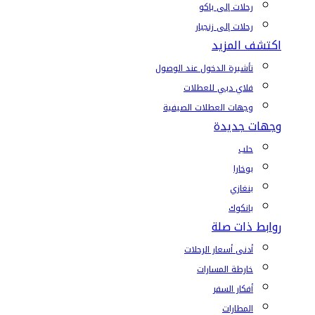
رحلات إلى باكو
رحلات إلى زنجبار
اكتشف المزيد
تأشيرة الدخول عند الوصول
فلاي دبي للعطلات
وجهات العطلات الصيفية
وجهات جديدة
حلب
بوخارا
بنغازي
بانكوك
روابط ذات صلة
أدنى أسعار الرحلات
خارطة المسارات
أفكار السفر
المطارات