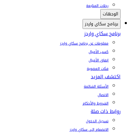
رحلات المتابعة
الوجهات
برنامج سكاي واردز
برنامج سكاي واردز
معلومات عن برنامج سكاي واردز
كسب الأميال
إنفاق الأميال
فئات العضوية
اكتشف المزيد
الأسئلة الشائعة
الاتصال
الشروط والأحكام
روابط ذات صلة
تسجيل الدخول
الانضمام إلى سكاي واردز