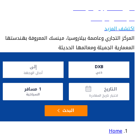
دليل السفر إلى مينسك
تعرّف على مينسك
اكتشف المزيد
المركز التجاري وعاصمة بيلاروسيا، مينسك المعروفة بهندستها
المعمارية الجميلة ومعالمها الحديثة
DXB
إلى
دبي
أدخل الوجهة
التاريخ
1
مسافر
السياحية
اختيار تاريخ المغادرة
البحث
Home