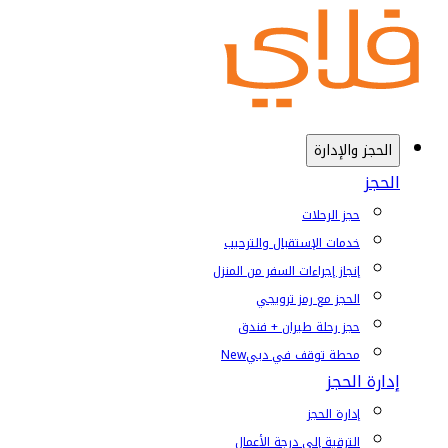
الحجز والإدارة
الحجز
حجز الرحلات
خدمات الإستقبال والترحيب
إنجاز إجراءات السفر من المنزل
الحجز مع رمز ترويجي
حجز رحلة طيران + فندق
محطة توقف في دبي
New
إدارة الحجز
إدارة الحجز
الترقية إلى درجة الأعمال