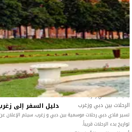
معلومات السفر
المعلومات الخاصة بالمطار
دليل السفر إلى زغرب
أهلاً بك في زغرب
تمزج زغرب بين تراث أوروبا الغربية والشرقية مزجاً ساحراً خلاباً وروعة
ضاحيتها العليا العتيقة وضاحيتها السفلى التي يرجع تاريخها
إلى الإمبراطورية النمساوية المجرية.
دليل السفر إلى زغرب
وتعد زغرب العاصمة الثقافية والاقتصادية والسياسية لكرواتيا،
وتزخر بأروع صور طاقة الإبداعية إلى جانب لمسات من سحر العالم
القديم. وبصرف النظر عن الطقس أو الموسم، هناك دائماً شيء
جديد يحدث في زغرب.
الرحلات بين دبي وزغرب
دليل السفر إلى زغرب
تسير فلاي دبي رحلات موسمية بين دبي و زغرب. سيتم الإعلان عن
تواريخ بدء الرحلات قريباً.