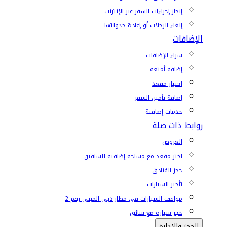
إنجاز إجراءات السفر عبر الإنترنت
إلغاء الرحلات أو إعادة جدولتها
الإضافات
شراء الإضافات
إضافة أمتعة
اختيار مقعد
إضافة تأمين السفر
خدمات إضافية
روابط ذات صلة
العروض
اختر مقعد مع مساحة إضافية للساقين
حجز الفنادق
تأجير السيارات
مواقف السيارات في مطار دبي المبنى رقم 2
حجز سيارة مع سائق
الحجز والإدارة