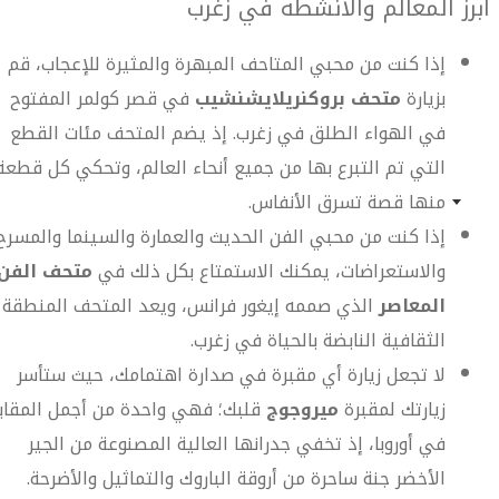
أبرز المعالم والأنشطة في زغرب
إذا كنت من محبي المتاحف المبهرة والمثيرة للإعجاب، قم
بزيارة
متحف بروكن
ريلايشنشيب
في قصر كولمر المفتوح
في الهواء الطلق في زغرب. إذ يضم المتحف مئات القطع
التي تم التبرع بها من جميع أنحاء العالم، وتحكي كل قطعة
منها قصة تسرق الأنفاس.
إذا كنت من محبي الفن الحديث والعمارة والسينما والمسرح
والاستعراضات، يمكنك الاستمتاع بكل ذلك في
متحف الفن
المعاصر
الذي صممه إيغور فرانس، ويعد المتحف المنطقة
الثقافية النابضة بالحياة في زغرب.
لا تجعل زيارة أي مقبرة في صدارة اهتمامك، حيث ستأسر
زيارتك لمقبرة
ميروجوج
قلبك؛ فهي واحدة من أجمل المقابر
في أوروبا، إذ تخفي جدرانها العالية المصنوعة من الجير
الأخضر جنة ساحرة من أروقة الباروك والتماثيل والأضرحة.