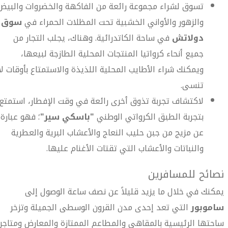
تسوق لشراء مجموعة رائعة من الفاكهة والخضروات والبيض
والزهور والأواني الخشبية تحت المظلات الحمراء في
سوق
دولاتش
في ساحة الكاتدرائية. وهناك، يجلب التجار من
جميع أنحاء كرواتيا المنتجات المحلية الطازجة لبيعها،
ويمكنك شراء الأطايب المحلية اللذيذة والاستمتاع بأوقات لا
تنسى.
لاكتشاف تجربة تذوق أخرى رائعة في وقت الإفطار، استمتع
بتجربة الطبق الكرواتي الوطني
"باسكي سير"
؛ فهو عبارة
عن مزيج من جبن حليب النعاج والأعشاب البرية والعطرية
والنباتات والأعشاب التي تقتات الأغنام عليها.
نصائح للمسافرين
يمكنك في خلال ما يزيد قليلاً عن نصف ساعة الوصول إلى
ساموبور
التي تعد إحدى مدن القرون الوسطى الجميلة وتزخر
ساحتها الرئيسية بالمقاهي والمطاعم الممتازة والمعارض ومتاجر