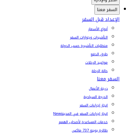
السفر معنا
الإعداد قبل السفر
أنواع الأسعار
التأشيرات وجوازات السفر
متطلبات التأشيرة حسب الدولة
طرق الدفع
مواعيد الرحلات
حالة الرحلة
السفر معنا
درجة الأعمال
الدرجة السياحية
إنجاز إجراءات السفر
إنجاز إجراءات السفر في المدينة
New
خدمات المساعدة لأصحاب الهمم
طائرة بوينغ 737 ماكس