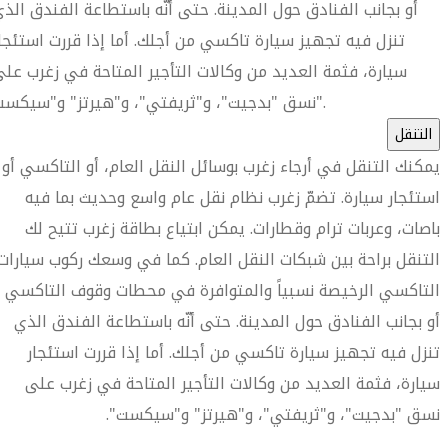
أو بجانب الفنادق حول المدينة. حتى أنّه باستطاعة الفندق الذ
تنزل فيه تجهيز سيارة تاكسي من أجلك. أما إذا قررت استئجا
سيارة، فثمة العديد من وكالات التأجير المتاحة في زغرب عل
نسق "بدجيت"، و"ثريفتي"، و"هيرتز" و"سيكست".
التنقل
يمكنك التنقل في أرجاء زغرب بوسائل النقل العام، أو التاكسي أو
استئجار سيارة. تضمّ زغرب نظام نقل عام واسع وحديث بما فيه
باصات، وعربات ترام وقطارات. يمكن ابتياع بطاقة زغرب تتيح لك
التنقل براحة بين شبكات النقل العام. كما في وسعك ركوب سيارات
التاكسي الرخيصة نسبياً والمتوافرة في محطات وقوف التاكسي
أو بجانب الفنادق حول المدينة. حتى أنّه باستطاعة الفندق الذي
تنزل فيه تجهيز سيارة تاكسي من أجلك. أما إذا قررت استئجار
سيارة، فثمة العديد من وكالات التأجير المتاحة في زغرب على
نسق "بدجيت"، و"ثريفتي"، و"هيرتز" و"سيكست".