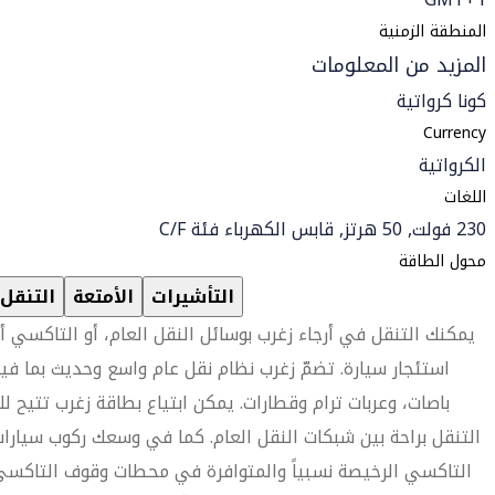
المنطقة الزمنية
المزيد من المعلومات
كونا كرواتية
Currency
الكرواتية
اللغات
230 فولت, 50 هرتز, قابس الكهرباء فئة C/F
محول الطاقة
التأشيرات
الأمتعة
التنقل
يمكنك التنقل في أرجاء زغرب بوسائل النقل العام، أو التاكسي أ
استئجار سيارة. تضمّ زغرب نظام نقل عام واسع وحديث بما في
باصات، وعربات ترام وقطارات. يمكن ابتياع بطاقة زغرب تتيح ل
التنقل براحة بين شبكات النقل العام. كما في وسعك ركوب سيارا
التاكسي الرخيصة نسبياً والمتوافرة في محطات وقوف التاكس