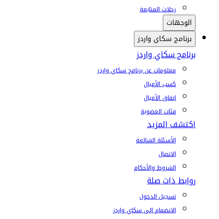
رحلات المتابعة
الوجهات
برنامج سكاي واردز
برنامج سكاي واردز
معلومات عن برنامج سكاي واردز
كسب الأميال
إنفاق الأميال
فئات العضوية
اكتشف المزيد
الأسئلة الشائعة
الاتصال
الشروط والأحكام
روابط ذات صلة
تسجيل الدخول
الانضمام إلى سكاي واردز