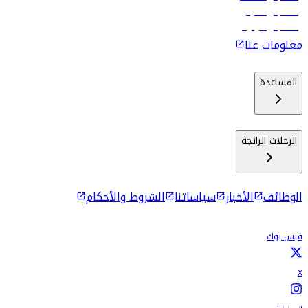
رحلات إلى ماليه
رحلات إلى كولومبو
معلومات عنا
المساعدة
الرحلات الرائجة
الوظائف
الأخبار
سياساتنا
الشروط والأحكام
فيس بوك
X