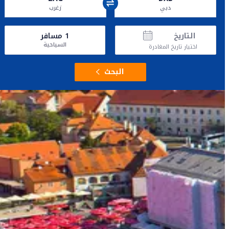
دبي
زغرب
التاريخ
1
مسافر
السياحية
اختيار تاريخ المغادرة
البحث