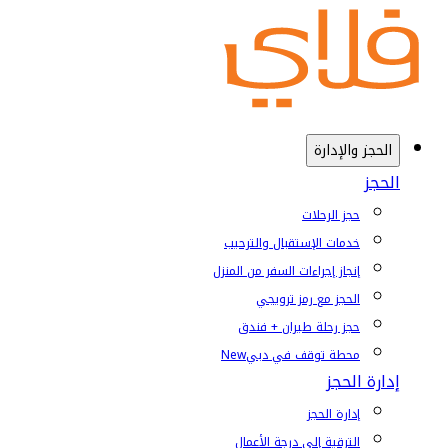
الحجز والإدارة
الحجز
حجز الرحلات
خدمات الإستقبال والترحيب
إنجاز إجراءات السفر من المنزل
الحجز مع رمز ترويجي
حجز رحلة طيران + فندق
محطة توقف في دبي
New
إدارة الحجز
إدارة الحجز
الترقية إلى درجة الأعمال