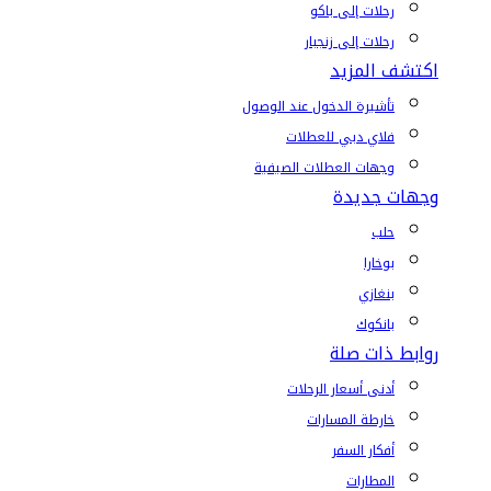
رحلات إلى باكو
رحلات إلى زنجبار
اكتشف المزيد
تأشيرة الدخول عند الوصول
فلاي دبي للعطلات
وجهات العطلات الصيفية
وجهات جديدة
حلب
بوخارا
بنغازي
بانكوك
روابط ذات صلة
أدنى أسعار الرحلات
خارطة المسارات
أفكار السفر
المطارات