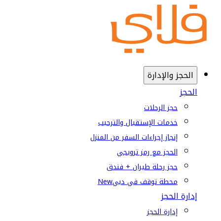
الحجز والإدارة
الحجز
حجز الرحلات
خدمات الإستقبال والترحيب
إنجاز إجراءات السفر من المنزل
الحجز مع رمز ترويجي
حجز رحلة طيران + فندق
محطة توقف في دبي
New
إدارة الحجز
إدارة الحجز