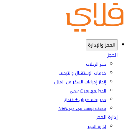
الحجز والإدارة
الحجز
حجز الرحلات
خدمات الإستقبال والترحيب
إنجاز إجراءات السفر من المنزل
الحجز مع رمز ترويجي
حجز رحلة طيران + فندق
محطة توقف في دبي
New
إدارة الحجز
إدارة الحجز