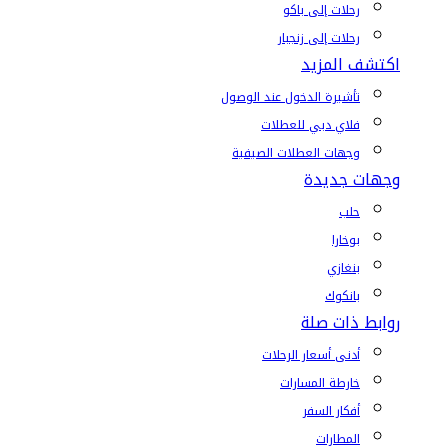
رحلات إلى باكو
رحلات إلى زنجبار
اكتشف المزيد
تأشيرة الدخول عند الوصول
فلاي دبي للعطلات
وجهات العطلات الصيفية
وجهات جديدة
حلب
بوخارا
بنغازي
بانكوك
روابط ذات صلة
أدنى أسعار الرحلات
خارطة المسارات
أفكار السفر
المطارات