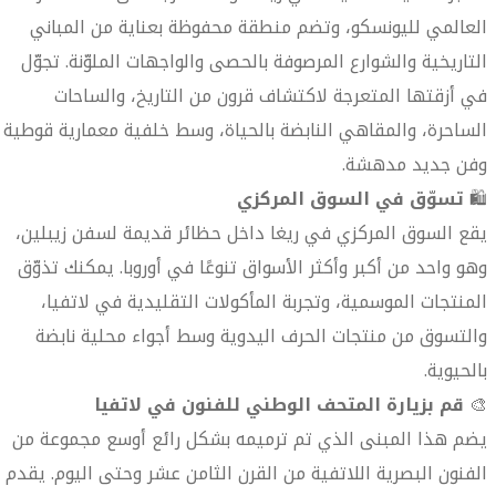
العالمي لليونسكو، وتضم منطقة محفوظة بعناية من المباني
التاريخية والشوارع المرصوفة بالحصى والواجهات الملوّنة. تجوّل
في أزقتها المتعرجة لاكتشاف قرون من التاريخ، والساحات
الساحرة، والمقاهي النابضة بالحياة، وسط خلفية معمارية قوطية
وفن جديد مدهشة.
🛍️
تسوّق في السوق المركزي
يقع السوق المركزي في ريغا داخل حظائر قديمة لسفن زيبلين،
وهو واحد من أكبر وأكثر الأسواق تنوعًا في أوروبا. يمكنك تذوّق
المنتجات الموسمية، وتجربة المأكولات التقليدية في لاتفيا،
والتسوق من منتجات الحرف اليدوية وسط أجواء محلية نابضة
بالحيوية.
🎨
قم بزيارة المتحف الوطني للفنون في لاتفيا
يضم هذا المبنى الذي تم ترميمه بشكل رائع أوسع مجموعة من
الفنون البصرية اللاتفية من القرن الثامن عشر وحتى اليوم. يقدم