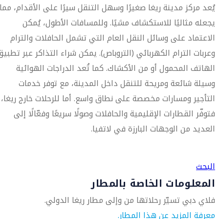
يُعد مركز مدينة ريغا صغيرًا وسهل التنقل سيرًا على الأقدام، مما
يجعله مثاليًا للاستكشاف مشيًا. وللمسافات الأطول، يُمكن
الاعتماد على وسائل النقل العام التي تشمل الحافلات والترام
وعربات الترام الكهربائي (التروباص). يمكن شراء التذاكر عبر تطبيق
الهاتف المحمول أو من الأكشاك. كما تُعد الدراجات الهوائية
وسيلة شائعة ومريحة للتنقل داخل المدينة، مع توفر خدمات
التأجير ومسارات مخصصة على نطاق واسع. أما للرحلات خارج ريغا،
فتوفّر القطارات الإقليمية والحافلات وصولًا سريعًا وفعّالًا إلى
العديد من الوجهات البارزة في لاتفيا.
العثور على متجر السفر الأقرب إليك
البحث
المعلومات الخاصة بالمطار
فلاي دبي تسيّر رحلاتها من وإلى مطار ريغا الدولي.
معرفة المزيد عن هذا المطار.