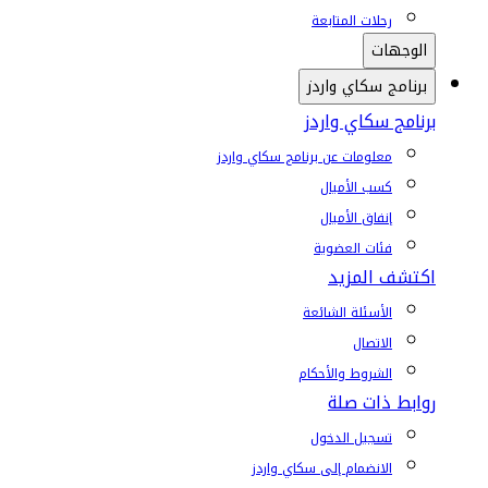
رحلات المتابعة
الوجهات
برنامج سكاي واردز
برنامج سكاي واردز
معلومات عن برنامج سكاي واردز
كسب الأميال
إنفاق الأميال
فئات العضوية
اكتشف المزيد
الأسئلة الشائعة
الاتصال
الشروط والأحكام
روابط ذات صلة
تسجيل الدخول
الانضمام إلى سكاي واردز