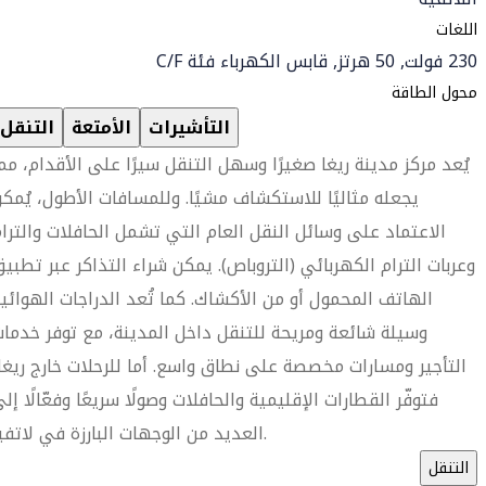
اللغات
230 فولت, 50 هرتز, قابس الكهرباء فئة C/F
محول الطاقة
التأشيرات
الأمتعة
التنقل
يُعد مركز مدينة ريغا صغيرًا وسهل التنقل سيرًا على الأقدام، مم
يجعله مثاليًا للاستكشاف مشيًا. وللمسافات الأطول، يُمك
الاعتماد على وسائل النقل العام التي تشمل الحافلات والترا
وعربات الترام الكهربائي (التروباص). يمكن شراء التذاكر عبر تطبي
الهاتف المحمول أو من الأكشاك. كما تُعد الدراجات الهوائي
وسيلة شائعة ومريحة للتنقل داخل المدينة، مع توفر خدما
التأجير ومسارات مخصصة على نطاق واسع. أما للرحلات خارج ريغا
فتوفّر القطارات الإقليمية والحافلات وصولًا سريعًا وفعّالًا إل
العديد من الوجهات البارزة في لاتفيا.
التنقل