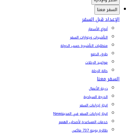
السفر معنا
الإعداد قبل السفر
أنواع الأسعار
التأشيرات وجوازات السفر
متطلبات التأشيرة حسب الدولة
طرق الدفع
مواعيد الرحلات
حالة الرحلة
السفر معنا
درجة الأعمال
الدرجة السياحية
إنجاز إجراءات السفر
إنجاز إجراءات السفر في المدينة
New
خدمات المساعدة لأصحاب الهمم
طائرة بوينغ 737 ماكس