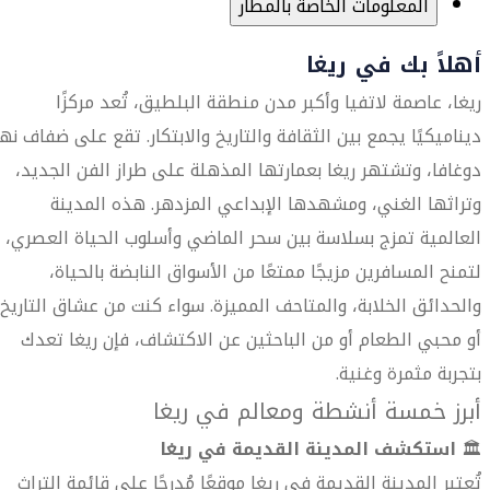
المعلومات الخاصة بالمطار
أهلاً بك في ريغا
ريغا، عاصمة لاتفيا وأكبر مدن منطقة البلطيق، تُعد مركزًا
ديناميكيًا يجمع بين الثقافة والتاريخ والابتكار. تقع على ضفاف نه
دوغافا، وتشتهر ريغا بعمارتها المذهلة على طراز الفن الجديد،
وتراثها الغني، ومشهدها الإبداعي المزدهر. هذه المدينة
العالمية تمزج بسلاسة بين سحر الماضي وأسلوب الحياة العصري،
لتمنح المسافرين مزيجًا ممتعًا من الأسواق النابضة بالحياة،
والحدائق الخلابة، والمتاحف المميزة. سواء كنت من عشاق التاريخ
أو محبي الطعام أو من الباحثين عن الاكتشاف، فإن ريغا تعدك
بتجربة مثمرة وغنية.
أبرز خمسة أنشطة ومعالم في ريغا
🏛️
استكشف المدينة القديمة في ريغا
تُعتبر المدينة القديمة في ريغا موقعًا مُدرجًا على قائمة التراث