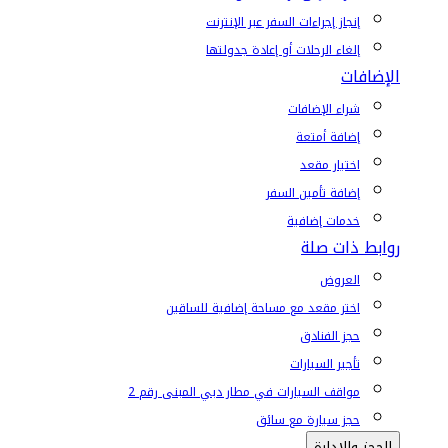
إنجاز إجراءات السفر عبر الإنترنت
إلغاء الرحلات أو إعادة جدولتها
الإضافات
شراء الإضافات
إضافة أمتعة
اختيار مقعد
إضافة تأمين السفر
خدمات إضافية
روابط ذات صلة
العروض
اختر مقعد مع مساحة إضافية للساقين
حجز الفنادق
تأجير السيارات
مواقف السيارات في مطار دبي المبنى رقم 2
حجز سيارة مع سائق
الحجز والإدارة