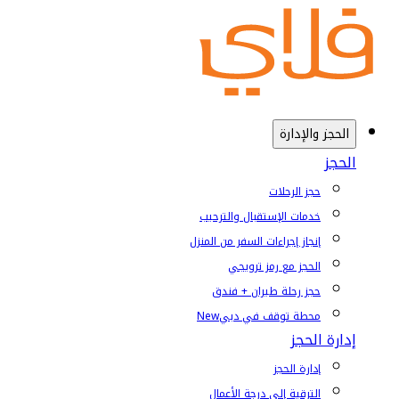
الحجز والإدارة
الحجز
حجز الرحلات
خدمات الإستقبال والترحيب
إنجاز إجراءات السفر من المنزل
الحجز مع رمز ترويجي
حجز رحلة طيران + فندق
محطة توقف في دبي
New
إدارة الحجز
إدارة الحجز
الترقية إلى درجة الأعمال