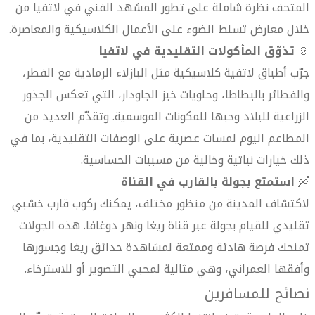
المتحف نظرة شاملة على تطور المشهد الفني في لاتفيا من
خلال معارض تسلط الضوء على الأعمال الكلاسيكية والمعاصرة.
🍲
تذوّق المأكولات التقليدية في لاتفيا
جرّب أطباق لاتفية كلاسيكية مثل البازلاء الرمادية مع الفطر،
والفطائر بالبطاطا، وحلويات خبز الجاودار، التي تعكس الجذور
الزراعية للبلاد وحبها للمكونات الموسمية. وتقدّم العديد من
المطاعم اليوم لمسات عصرية على الوصفات التقليدية، بما في
ذلك خيارات نباتية وخالية من مسببات الحساسية.
🛶
استمتع بجولة بالقارب في القناة
لاكتشاف المدينة من منظور مختلف، يمكنك ركوب قارب خشبي
تقليدي للقيام بجولة عبر قناة ريغا ونهر دوغافا. هذه الجولات
تمنحك فرصة هادئة وممتعة لمشاهدة حدائق ريغا وجسورها
وأفقها العمراني، وهي مثالية لمحبي التصوير أو للاسترخاء.
نصائح للمسافرين