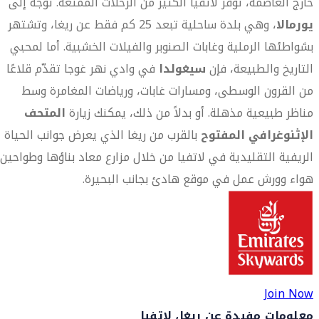
خارج العاصمة، توفر لاتفيا الكثير من الرحلات الممتعة. توجّه إلى
يورمالا
، وهي بلدة ساحلية تبعد 25 كم فقط عن ريغا، وتشتهر
بشواطئها الرملية وغابات الصنوبر والفيلات الخشبية. أما لمحبي
التاريخ والطبيعة، فإن
سيغولدا
في وادي نهر غوجا تقدّم قلاعًا
من القرون الوسطى، ومسارات غابات، ورياضات المغامرة وسط
مناظر طبيعية مذهلة. أو بدلاً من ذلك، يمكنك زيارة
المتحف
الإثنوغرافي المفتوح
بالقرب من ريغا الذي يعرض جوانب الحياة
الريفية التقليدية في لاتفيا من خلال مزارع معاد بناؤها وطواحين
هواء وورش عمل في موقع هادئ بجانب البحيرة.
Join Now
معلومات مفيدة عن ريغا، لاتفيا