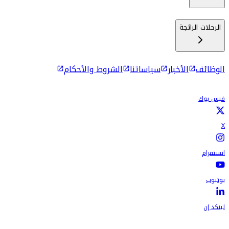
الرحلات الرائجة
الوظائف
الأخبار
سياساتنا
الشروط والأحكام
فيس بوك
X
انستقرام
يوتيوب
لينكد إن