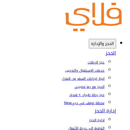
الحجز والإدارة
الحجز
حجز الرحلات
خدمات الإستقبال والترحيب
إنجاز إجراءات السفر من المنزل
الحجز مع رمز ترويجي
حجز رحلة طيران + فندق
محطة توقف في دبي
New
إدارة الحجز
إدارة الحجز
الترقية إلى درجة الأعمال