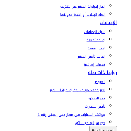
إنجاز إجراءات السفر عبر الإنترنت
إلغاء الرحلات أو إعادة جدولتها
الإضافات
شراء الإضافات
إضافة أمتعة
اختيار مقعد
إضافة تأمين السفر
خدمات إضافية
روابط ذات صلة
العروض
اختر مقعد مع مساحة إضافية للساقين
حجز الفنادق
تأجير السيارات
مواقف السيارات في مطار دبي المبنى رقم 2
حجز سيارة مع سائق
الحجز والإدارة