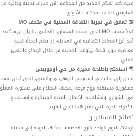
غنية. كما تقدّم العديد من المطاعم الآن خيارات نباتية وخالية من
الغلوتين لتناسب مختلف الأذواق.
🖼️
تعمّق في تجربة الثقافة المحلية في متحف MO
يُعدّ متحف MO الذي صممه المعماري العالمي دانيال ليبسكيند
أحد أبرز المعالم الثقافية في المدينة، إذ يضم أعمالًا فنية
معاصرة تروي قصة ليتوانيا الحديثة من خلال الإبداع والتعبير
الفني.
🪂
استمتع بإطلالة مميزة من حي أوجوبيس
ادخل إلى عالم حي أوجوبيس البوهيمي والفني، الذي أعلن نفسه
جمهورية مستقلة بروح مرحة. يمكنك الاطلاع على دستوره المعلّق
في الشوارع، ومشاهدة الأعمال الفنية المبتكرة والاستمتاع
بالأجواء الحرة التي تميز هذا الحي الفريد.
نصائح للمسافرين
لرحلات اليوم الواحد خارج العاصمة، يمكنك التوجه إلى مدينة