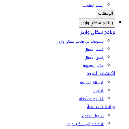
رحلات المتابعة
الوجهات
برنامج سكاي واردز
برنامج سكاي واردز
معلومات عن برنامج سكاي واردز
كسب الأميال
إنفاق الأميال
فئات العضوية
اكتشف المزيد
الأسئلة الشائعة
الاتصال
الشروط والأحكام
روابط ذات صلة
تسجيل الدخول
الانضمام إلى سكاي واردز