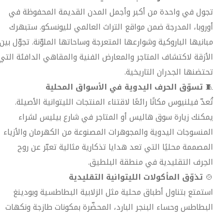
تجول في واحدة من أكبر وأجمل المدن القديمة المحفوظة في
أوروبا، المدرجة ضمن مواقع التراث العالمي لليونسكو. ستبهرك
مبانيها الباروكية وشوارعها المتعرجة وساحاتها الملوّنة. تجوّل بين
الأزقة لاكتشاف المتاجر والمعارض الفنية والمقاهي الدافئة التي
تحتضنها الجدران التاريخية.
🧵
تسوّق الحرف اليدوية في الأسواق المحلية
تُعدّ فيلنيوس مكانًا رائعًا لاقتناء المنتجات الليتوانية الأصيلة.
يمكنك زيارة سوق هاليس أو المتاجر في شارع بيليس لشراء
المنسوجات اليدوية والمجوهرات المصنوعة من الكهرمان والأزياء
المصممة محليًا التي تعد هدايا تذكارية مثالية تعبّر عن روح
الحِرف التقليدية في منطقة البلطيق.
🍲
تذوّق المأكولات الليتوانية التقليدية
استمتع بتناول أطباق محلية مثل الزلابية البطاطسية وبودينغ
البطاطس وحساء البنجر البارد، المحضّرة بمكونات طازجة ونكهات