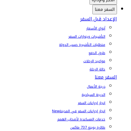
السفر معنا
الإعداد قبل السفر
أنواع الأسعار
التأشيرات وجوازات السفر
متطلبات التأشيرة حسب الدولة
طرق الدفع
مواعيد الرحلات
حالة الرحلة
السفر معنا
درجة الأعمال
الدرجة السياحية
إنجاز إجراءات السفر
إنجاز إجراءات السفر في المدينة
New
خدمات المساعدة لأصحاب الهمم
طائرة بوينغ 737 ماكس