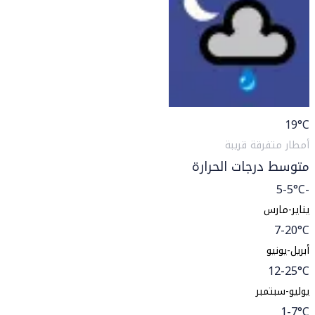
19
°C
أمطار متفرقة قريبة
متوسط درجات الحرارة
-5-5°C
يناير-مارس
7-20°C
أبريل-يونيو
12-25°C
يوليو-سبتمبر
1-7°C