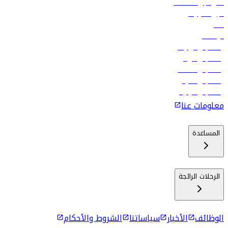
فلاي دبي للعطلات
تأجير السيارات
فنادق
الوظائف
رحلات إلى تبيليسي
رحلات إلى الرياض
رحلات إلى مسقط
رحلات إلى ماليه
رحلات إلى كولومبو
معلومات عنا
المساعدة
الرحلات الرائجة
الوظائف
الأخبار
سياساتنا
الشروط والأحكام