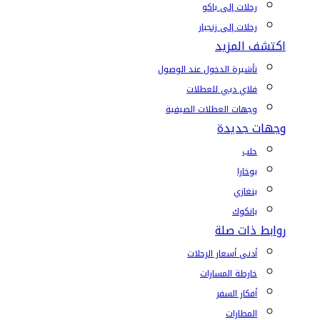
رحلات إلى باكو
رحلات إلى زنجبار
اكتشف المزيد
تأشيرة الدخول عند الوصول
فلاي دبي للعطلات
وجهات العطلات الصيفية
وجهات جديدة
حلب
بوخارا
بنغازي
بانكوك
روابط ذات صلة
أدنى أسعار الرحلات
خارطة المسارات
أفكار السفر
المطارات