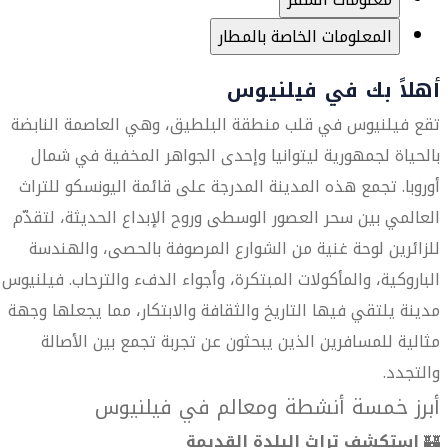
المعلومات الخاصة بالمطار
أهلاً بك في فيلنيوس
تقع فيلنيوس في قلب منطقة البلطيق، وهي العاصمة النابضة
بالحياة لجمهورية ليتوانيا وإحدى الجواهر المخفية في شمال
أوروبا. تجمع هذه المدينة المدرجة على قائمة اليونسكو للتراث
العالمي بين سحر العصور الوسطى وروح الإبداع الحديثة، لتقدّم
للزائرين لوحة غنية من الشوارع المرصوفة بالحصى، والهندسة
الباروكية، والمأكولات المبتكرة، وأجواء الدفء والترحاب. فيلنيوس
مدينة يلتقي فيها التاريخ والثقافة والابتكار، مما يجعلها وجهة
مثالية للمسافرين الذين يبحثون عن تجربة تجمع بين الأصالة
والتجدد.
أبرز خمسة أنشطة ومعالم في فيلنيوس
🏰
استكشف تراث البلدة القديمة