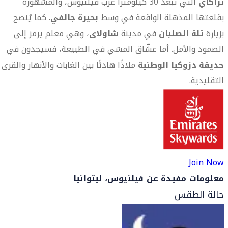
تراكاي
التي تبعد 30 كيلومتراً غرب فيلنيوس، والمشهورة
بقلعتها المذهلة الواقعة في وسط
بحيرة جالفي
. كما يُنصح
بزيارة
تلة الصلبان
في مدينة
شاولاى
، وهي معلم يرمز إلى
الصمود والأمل. أما عشّاق المشي في الطبيعة، فسيجدون في
حديقة دزوكيا الوطنية
ملاذًا هادئًا بين الغابات والأنهار والقرى
التقليدية.
Join Now
معلومات مفيدة عن فيلنيوس، ليتوانيا
حالة الطقس