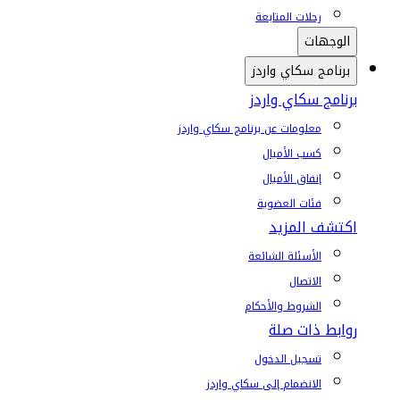
رحلات المتابعة
الوجهات
برنامج سكاي واردز
برنامج سكاي واردز
معلومات عن برنامج سكاي واردز
كسب الأميال
إنفاق الأميال
فئات العضوية
اكتشف المزيد
الأسئلة الشائعة
الاتصال
الشروط والأحكام
روابط ذات صلة
تسجيل الدخول
الانضمام إلى سكاي واردز