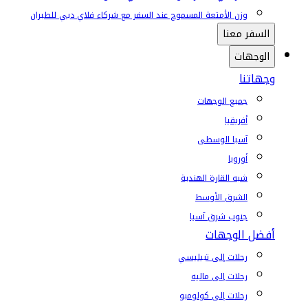
وزن الأمتعة المسموح عند السفر مع شركاء فلاي دبي للطيران
السفر معنا
الوجهات
وجهاتنا
جميع الوجهات
أفريقيا
آسيا الوسطى
أوروبا
شبه القارة الهندية
الشرق الأوسط
جنوب شرق آسيا
أفضل الوجهات
رحلات إلى تبيليسي
رحلات إلى ماليه
رحلات إلى كولومبو