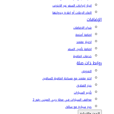
إنجاز إجراءات السفر عبر الإنترنت
إلغاء الرحلات أو إعادة جدولتها
الإضافات
شراء الإضافات
إضافة أمتعة
اختيار مقعد
إضافة تأمين السفر
خدمات إضافية
روابط ذات صلة
العروض
اختر مقعد مع مساحة إضافية للساقين
حجز الفنادق
تأجير السيارات
مواقف السيارات في مطار دبي المبنى رقم 2
حجز سيارة مع سائق
الحجز والإدارة