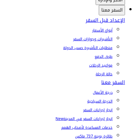
السفر معنا
الإعداد قبل السفر
أنواع الأسعار
التأشيرات وجوازات السفر
متطلبات التأشيرة حسب الدولة
طرق الدفع
مواعيد الرحلات
حالة الرحلة
السفر معنا
درجة الأعمال
الدرجة السياحية
إنجاز إجراءات السفر
إنجاز إجراءات السفر في المدينة
New
خدمات المساعدة لأصحاب الهمم
طائرة بوينغ 737 ماكس