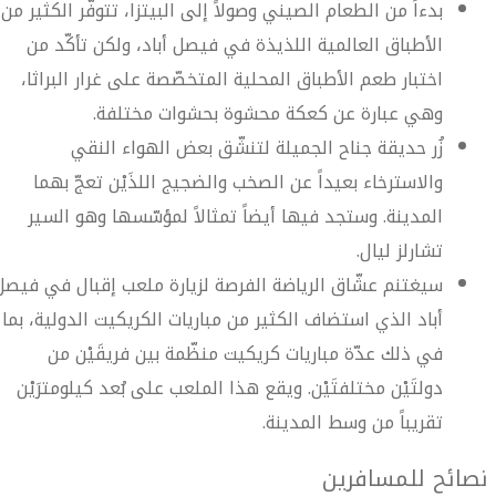
بدءاً من الطعام الصيني وصولاً إلى البيتزا، تتوفّر الكثير من
الأطباق العالمية اللذيذة في فيصل أباد، ولكن تأكّد من
اختبار طعم الأطباق المحلية المتخصّصة على غرار البراثا،
وهي عبارة عن كعكة محشوة بحشوات مختلفة.
زُر حديقة جناح الجميلة لتنشّق بعض الهواء النقي
والاسترخاء بعيداً عن الصخب والضجيج اللذَيْن تعجّ بهما
المدينة. وستجد فيها أيضاً تمثالاً لمؤسّسها وهو السير
تشارلز ليال.
سيغتنم عشّاق الرياضة الفرصة لزيارة ملعب إقبال في فيصل
أباد الذي استضاف الكثير من مباريات الكريكيت الدولية، بما
في ذلك عدّة مباريات كريكيت منظّمة بين فريقَيْن من
دولتَيْن مختلفتَيْن. ويقع هذا الملعب على بُعد كيلومترَيْن
تقريباً من وسط المدينة.
نصائح للمسافرين