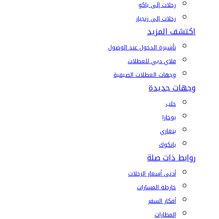
رحلات إلى باكو
رحلات إلى زنجبار
اكتشف المزيد
تأشيرة الدخول عند الوصول
فلاي دبي للعطلات
وجهات العطلات الصيفية
وجهات جديدة
حلب
بوخارا
بنغازي
بانكوك
روابط ذات صلة
أدنى أسعار الرحلات
خارطة المسارات
أفكار السفر
المطارات