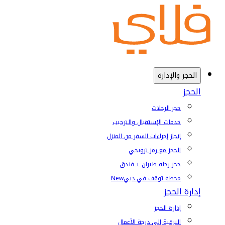
الحجز والإدارة
الحجز
حجز الرحلات
خدمات الإستقبال والترحيب
إنجاز إجراءات السفر من المنزل
الحجز مع رمز ترويجي
حجز رحلة طيران + فندق
محطة توقف في دبي
New
إدارة الحجز
إدارة الحجز
الترقية إلى درجة الأعمال