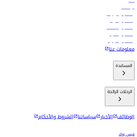
فنادق
الوظائف
رحلات إلى تبيليسي
رحلات إلى الرياض
رحلات إلى مسقط
رحلات إلى ماليه
رحلات إلى كولومبو
معلومات عنا
المساعدة
الرحلات الرائجة
الوظائف
الأخبار
سياساتنا
الشروط والأحكام
فيس بوك