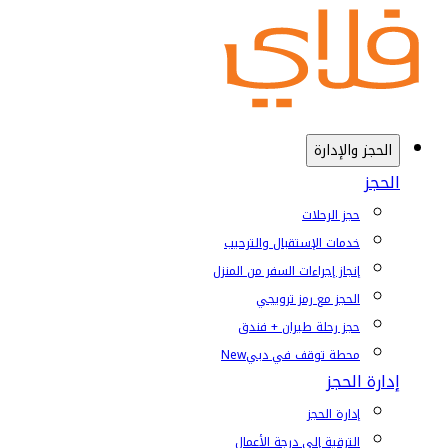
الحجز والإدارة
الحجز
حجز الرحلات
خدمات الإستقبال والترحيب
إنجاز إجراءات السفر من المنزل
الحجز مع رمز ترويجي
حجز رحلة طيران + فندق
محطة توقف في دبي
New
إدارة الحجز
إدارة الحجز
الترقية إلى درجة الأعمال