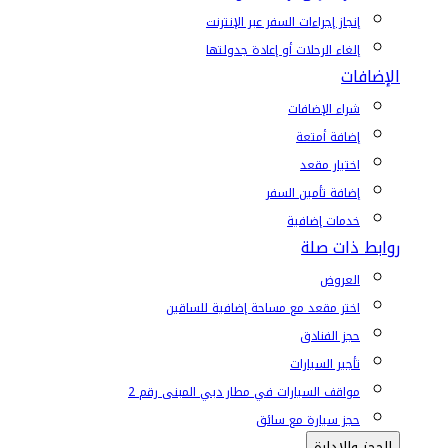
إنجاز إجراءات السفر عبر الإنترنت
إلغاء الرحلات أو إعادة جدولتها
الإضافات
شراء الإضافات
إضافة أمتعة
اختيار مقعد
إضافة تأمين السفر
خدمات إضافية
روابط ذات صلة
العروض
اختر مقعد مع مساحة إضافية للساقين
حجز الفنادق
تأجير السيارات
مواقف السيارات في مطار دبي المبنى رقم 2
حجز سيارة مع سائق
الحجز والإدارة