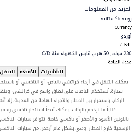
المزيد من المعلومات
روبية باكستانية
Currency
أوردو
اللغات
230 فولت, 50 هرتز, قابس الكهرباء فئة C/D
محول الطاقة
التأشيرات
الأمتعة
التنقل
يمكنك التنقل في أرجاء كراتشي بالباص، أو التاكسي أو باستئجا
سيارة. تُستخدَم الباصات على نطاق واسع في كراتشي، وتنق
الركاب باستمرار بين المطار والأجزاء الهامة من المدينة. إلا أنّه
غالباً ما تزدحم بالركاب. يمكنك أيضاً استئجار تاكسي رسمي
باللونين الأسود والأصفر أو تاكسي خاصة. تتوافر سيارات التاكس
الرسمية خارج المطار، وهي بشكل عام أرخص من سيارات التاكس