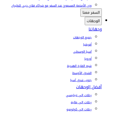
وزن الأمتعة المسموح عند السفر مع شركاء فلاي دبي للطيران
السفر معنا
الوجهات
وجهاتنا
جميع الوجهات
أفريقيا
آسيا الوسطى
أوروبا
شبه القارة الهندية
الشرق الأوسط
جنوب شرق آسيا
أفضل الوجهات
رحلات إلى تبيليسي
رحلات إلى ماليه
رحلات إلى كولومبو