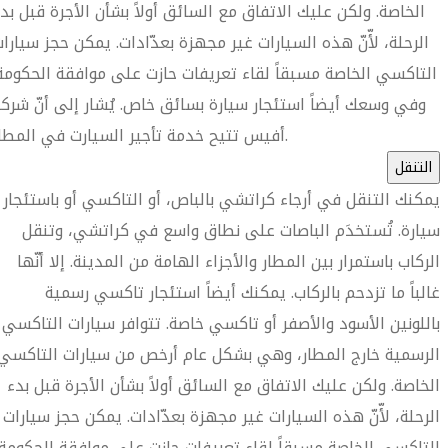
الخاصة. ولكن عليك الاتفاق مع السائق أولاً بشأن الأجرة قبل بد
الرحلة، لأّنّ هذه السيارات غير مجهزة بعدّادات. يمكن حجز سيارا
التاكسي الخاصة مسبقاً لقاء تعريفات حازت على موافقة الحكومة
وفي وسعك أيضاً استئجار سيارة بسائق خاص. يُشار إلى أنّ شرك
أفيس تتيح خدمة تأجير السيارت في المطار.
التنقل
يمكنك التنقل في أرجاء كراتشي بالباص، أو التاكسي أو باستئجار
سيارة. تُستخدَم الباصات على نطاق واسع في كراتشي، وتنقل
الركاب باستمرار بين المطار والأجزاء الهامة من المدينة. إلا أنّها
غالباً ما تزدحم بالركاب. يمكنك أيضاً استئجار تاكسي رسمية
باللونين الأسود والأصفر أو تاكسي خاصة. تتوافر سيارات التاكسي
الرسمية خارج المطار، وهي بشكل عام أرخص من سيارات التاكسي
الخاصة. ولكن عليك الاتفاق مع السائق أولاً بشأن الأجرة قبل بدء
الرحلة، لأّنّ هذه السيارات غير مجهزة بعدّادات. يمكن حجز سيارات
التاكسي الخاصة مسبقاً لقاء تعريفات حازت على موافقة الحكومة.