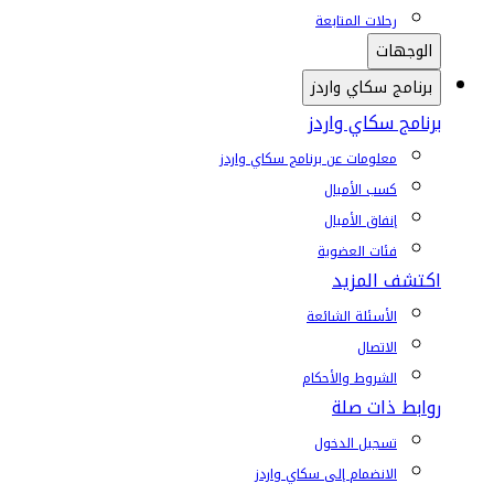
رحلات المتابعة
الوجهات
برنامج سكاي واردز
برنامج سكاي واردز
معلومات عن برنامج سكاي واردز
كسب الأميال
إنفاق الأميال
فئات العضوية
اكتشف المزيد
الأسئلة الشائعة
الاتصال
الشروط والأحكام
روابط ذات صلة
تسجيل الدخول
الانضمام إلى سكاي واردز