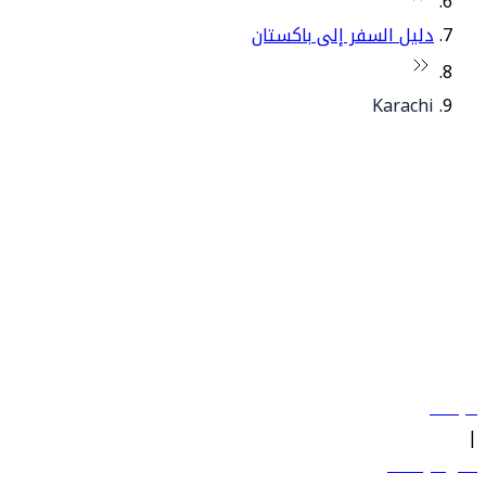
دليل السفر إلى باكستان
Karachi
© فلاي دبي 2026. جميع الحقوق محفوظة.
سياساتنا
|
الشروط والأحكام