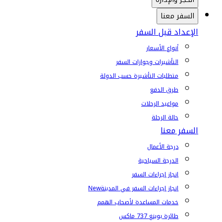
السفر معنا
الإعداد قبل السفر
أنواع الأسعار
التأشيرات وجوازات السفر
متطلبات التأشيرة حسب الدولة
طرق الدفع
مواعيد الرحلات
حالة الرحلة
السفر معنا
درجة الأعمال
الدرجة السياحية
إنجاز إجراءات السفر
إنجاز إجراءات السفر في المدينة
New
خدمات المساعدة لأصحاب الهمم
طائرة بوينغ 737 ماكس