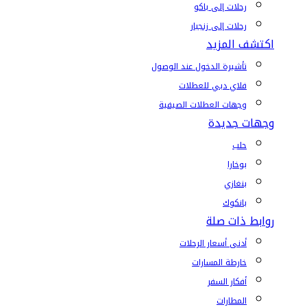
رحلات إلى باكو
رحلات إلى زنجبار
اكتشف المزيد
تأشيرة الدخول عند الوصول
فلاي دبي للعطلات
وجهات العطلات الصيفية
وجهات جديدة
حلب
بوخارا
بنغازي
بانكوك
روابط ذات صلة
أدنى أسعار الرحلات
خارطة المسارات
أفكار السفر
المطارات