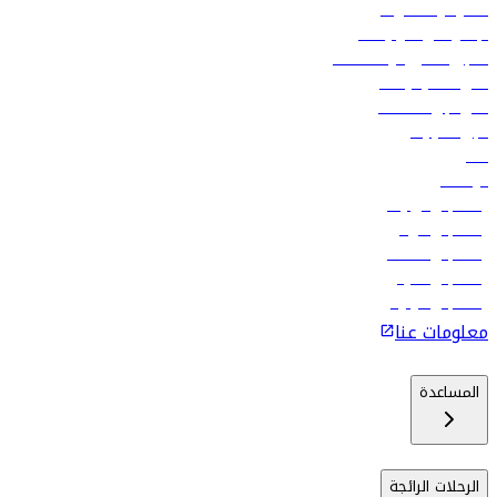
العقود والمشتريات
الإعلان على متن رحلاتنا
تسجيل الدخول لوكلاء السفر
أدنى أسعار الرحلات
فلاي دبي للعطلات
تأجير السيارات
فنادق
الوظائف
رحلات إلى تبيليسي
رحلات إلى الرياض
رحلات إلى مسقط
رحلات إلى ماليه
رحلات إلى كولومبو
معلومات عنا
المساعدة
الرحلات الرائجة