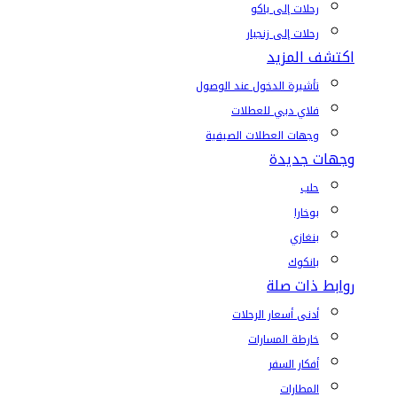
رحلات إلى باكو
رحلات إلى زنجبار
اكتشف المزيد
تأشيرة الدخول عند الوصول
فلاي دبي للعطلات
وجهات العطلات الصيفية
وجهات جديدة
حلب
بوخارا
بنغازي
بانكوك
روابط ذات صلة
أدنى أسعار الرحلات
خارطة المسارات
أفكار السفر
المطارات