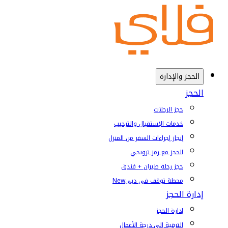
الحجز والإدارة
الحجز
حجز الرحلات
خدمات الإستقبال والترحيب
إنجاز إجراءات السفر من المنزل
الحجز مع رمز ترويجي
حجز رحلة طيران + فندق
محطة توقف في دبي
New
إدارة الحجز
إدارة الحجز
الترقية إلى درجة الأعمال