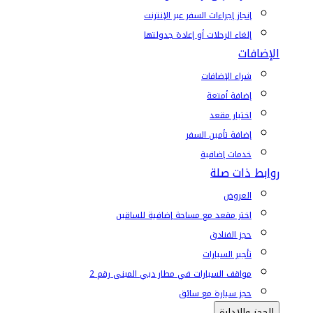
إنجاز إجراءات السفر عبر الإنترنت
إلغاء الرحلات أو إعادة جدولتها
الإضافات
شراء الإضافات
إضافة أمتعة
اختيار مقعد
إضافة تأمين السفر
خدمات إضافية
روابط ذات صلة
العروض
اختر مقعد مع مساحة إضافية للساقين
حجز الفنادق
تأجير السيارات
مواقف السيارات في مطار دبي المبنى رقم 2
حجز سيارة مع سائق
الحجز والإدارة