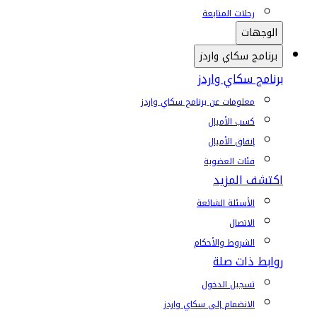
رحلات المتابعة
الوجهات
برنامج سكاي واردز
برنامج سكاي واردز
معلومات عن برنامج سكاي واردز
كسب الأميال
إنفاق الأميال
فئات العضوية
اكتشف المزيد
الأسئلة الشائعة
الاتصال
الشروط والأحكام
روابط ذات صلة
تسجيل الدخول
الانضمام إلى سكاي واردز