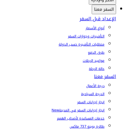
السفر معنا
الإعداد قبل السفر
أنواع الأسعار
التأشيرات وجوازات السفر
متطلبات التأشيرة حسب الدولة
طرق الدفع
مواعيد الرحلات
حالة الرحلة
السفر معنا
درجة الأعمال
الدرجة السياحية
إنجاز إجراءات السفر
إنجاز إجراءات السفر في المدينة
New
خدمات المساعدة لأصحاب الهمم
طائرة بوينغ 737 ماكس