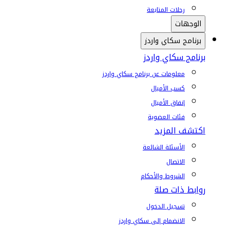
رحلات المتابعة
الوجهات
برنامج سكاي واردز
برنامج سكاي واردز
معلومات عن برنامج سكاي واردز
كسب الأميال
إنفاق الأميال
فئات العضوية
اكتشف المزيد
الأسئلة الشائعة
الاتصال
الشروط والأحكام
روابط ذات صلة
تسجيل الدخول
الانضمام إلى سكاي واردز