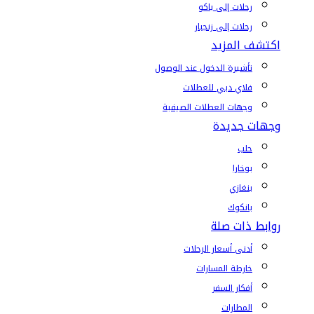
رحلات إلى باكو
رحلات إلى زنجبار
اكتشف المزيد
تأشيرة الدخول عند الوصول
فلاي دبي للعطلات
وجهات العطلات الصيفية
وجهات جديدة
حلب
بوخارا
بنغازي
بانكوك
روابط ذات صلة
أدنى أسعار الرحلات
خارطة المسارات
أفكار السفر
المطارات