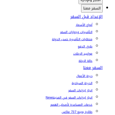
السفر معنا
الإعداد قبل السفر
أنواع الأسعار
التأشيرات وجوازات السفر
متطلبات التأشيرة حسب الدولة
طرق الدفع
مواعيد الرحلات
حالة الرحلة
السفر معنا
درجة الأعمال
الدرجة السياحية
إنجاز إجراءات السفر
إنجاز إجراءات السفر في المدينة
New
خدمات المساعدة لأصحاب الهمم
طائرة بوينغ 737 ماكس