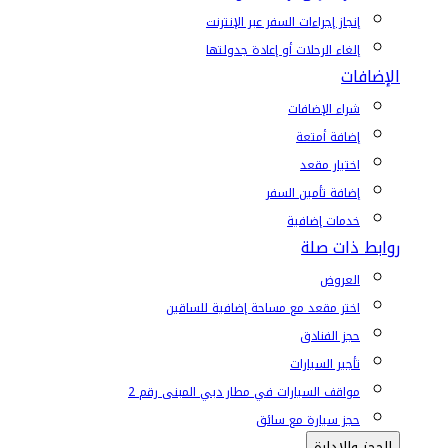
إنجاز إجراءات السفر عبر الإنترنت
إلغاء الرحلات أو إعادة جدولتها
الإضافات
شراء الإضافات
إضافة أمتعة
اختيار مقعد
إضافة تأمين السفر
خدمات إضافية
روابط ذات صلة
العروض
اختر مقعد مع مساحة إضافية للساقين
حجز الفنادق
تأجير السيارات
مواقف السيارات في مطار دبي المبنى رقم 2
حجز سيارة مع سائق
الحجز والإدارة