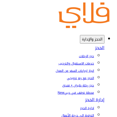
الحجز والإدارة
الحجز
حجز الرحلات
خدمات الإستقبال والترحيب
إنجاز إجراءات السفر من المنزل
الحجز مع رمز ترويجي
حجز رحلة طيران + فندق
محطة توقف في دبي
New
إدارة الحجز
إدارة الحجز
الترقية إلى درجة الأعمال