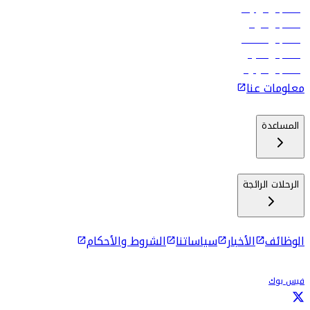
رحلات إلى تبيليسي
رحلات إلى الرياض
رحلات إلى مسقط
رحلات إلى ماليه
رحلات إلى كولومبو
معلومات عنا
المساعدة
الرحلات الرائجة
الوظائف
الأخبار
سياساتنا
الشروط والأحكام
فيس بوك