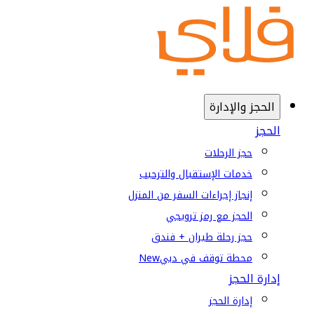
الحجز والإدارة
الحجز
حجز الرحلات
خدمات الإستقبال والترحيب
إنجاز إجراءات السفر من المنزل
الحجز مع رمز ترويجي
حجز رحلة طيران + فندق
محطة توقف في دبي
New
إدارة الحجز
إدارة الحجز