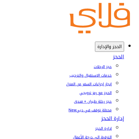
الحجز والإدارة
الحجز
حجز الرحلات
خدمات الإستقبال والترحيب
إنجاز إجراءات السفر من المنزل
الحجز مع رمز ترويجي
حجز رحلة طيران + فندق
محطة توقف في دبي
New
إدارة الحجز
إدارة الحجز
الترقية إلى درجة الأعمال