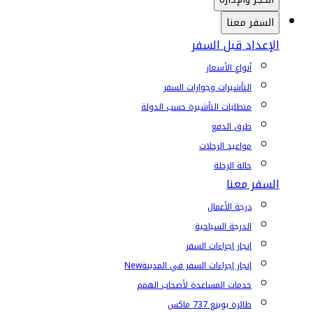
السفر معنا
الإعداد قبل السفر
أنواع الأسعار
التأشيرات وجوازات السفر
متطلبات التأشيرة حسب الدولة
طرق الدفع
مواعيد الرحلات
حالة الرحلة
السفر معنا
درجة الأعمال
الدرجة السياحية
إنجاز إجراءات السفر
إنجاز إجراءات السفر في المدينة
New
خدمات المساعدة لأصحاب الهمم
طائرة بوينغ 737 ماكس