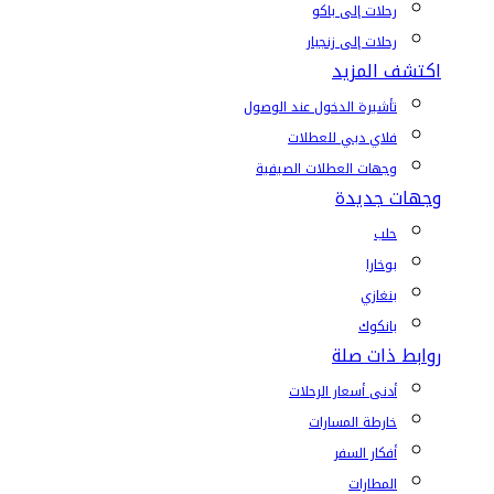
رحلات إلى باكو
رحلات إلى زنجبار
اكتشف المزيد
تأشيرة الدخول عند الوصول
فلاي دبي للعطلات
وجهات العطلات الصيفية
وجهات جديدة
حلب
بوخارا
بنغازي
بانكوك
روابط ذات صلة
أدنى أسعار الرحلات
خارطة المسارات
أفكار السفر
المطارات