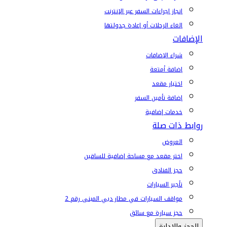
إنجاز إجراءات السفر عبر الإنترنت
إلغاء الرحلات أو إعادة جدولتها
الإضافات
شراء الإضافات
إضافة أمتعة
اختيار مقعد
إضافة تأمين السفر
خدمات إضافية
روابط ذات صلة
العروض
اختر مقعد مع مساحة إضافية للساقين
حجز الفنادق
تأجير السيارات
مواقف السيارات في مطار دبي المبنى رقم 2
حجز سيارة مع سائق
الحجز والإدارة