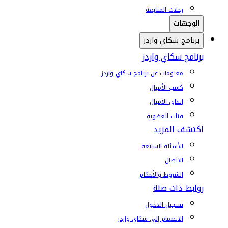
رحلات المتابعة
الوجهات
برنامج سكاي واردز
برنامج سكاي واردز
معلومات عن برنامج سكاي واردز
كسب الأميال
إنفاق الأميال
فئات العضوية
اكتشف المزيد
الأسئلة الشائعة
الاتصال
الشروط والأحكام
روابط ذات صلة
تسجيل الدخول
الانضمام إلى سكاي واردز