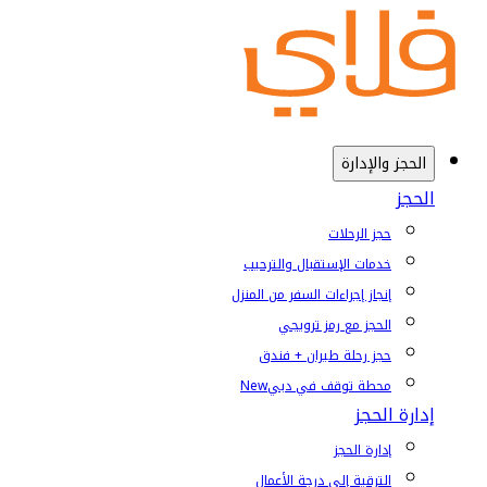
الحجز والإدارة
الحجز
حجز الرحلات
خدمات الإستقبال والترحيب
إنجاز إجراءات السفر من المنزل
الحجز مع رمز ترويجي
حجز رحلة طيران + فندق
محطة توقف في دبي
New
إدارة الحجز
إدارة الحجز
الترقية إلى درجة الأعمال