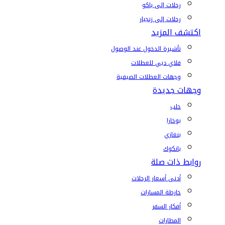
رحلات إلى باكو
رحلات إلى زنجبار
اكتشف المزيد
تأشيرة الدخول عند الوصول
فلاي دبي للعطلات
وجهات العطلات الصيفية
وجهات جديدة
حلب
بوخارا
بنغازي
بانكوك
روابط ذات صلة
أدنى أسعار الرحلات
خارطة المسارات
أفكار السفر
المطارات