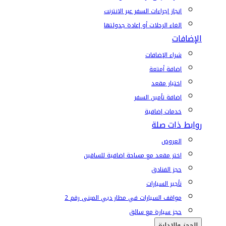
إنجاز إجراءات السفر عبر الإنترنت
إلغاء الرحلات أو إعادة جدولتها
الإضافات
شراء الإضافات
إضافة أمتعة
اختيار مقعد
إضافة تأمين السفر
خدمات إضافية
روابط ذات صلة
العروض
اختر مقعد مع مساحة إضافية للساقين
حجز الفنادق
تأجير السيارات
مواقف السيارات في مطار دبي المبنى رقم 2
حجز سيارة مع سائق
الحجز والإدارة