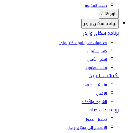
رحلات المتابعة
الوجهات
برنامج سكاي واردز
برنامج سكاي واردز
معلومات عن برنامج سكاي واردز
كسب الأميال
إنفاق الأميال
فئات العضوية
اكتشف المزيد
الأسئلة الشائعة
الاتصال
الشروط والأحكام
روابط ذات صلة
تسجيل الدخول
الانضمام إلى سكاي واردز