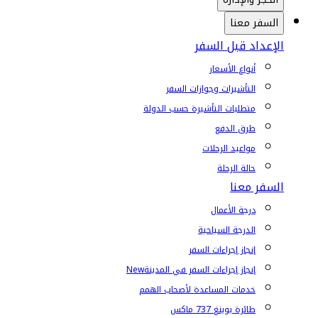
السفر معنا
الإعداد قبل السفر
أنواع الأسعار
التأشيرات وجوازات السفر
متطلبات التأشيرة حسب الدولة
طرق الدفع
مواعيد الرحلات
حالة الرحلة
السفر معنا
درجة الأعمال
الدرجة السياحية
إنجاز إجراءات السفر
إنجاز إجراءات السفر في المدينة
New
خدمات المساعدة لأصحاب الهمم
طائرة بوينغ 737 ماكس