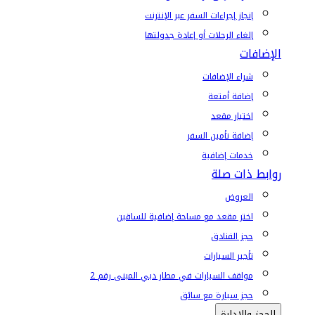
إنجاز إجراءات السفر عبر الإنترنت
إلغاء الرحلات أو إعادة جدولتها
الإضافات
شراء الإضافات
إضافة أمتعة
اختيار مقعد
إضافة تأمين السفر
خدمات إضافية
روابط ذات صلة
العروض
اختر مقعد مع مساحة إضافية للساقين
حجز الفنادق
تأجير السيارات
مواقف السيارات في مطار دبي المبنى رقم 2
حجز سيارة مع سائق
الحجز والإدارة