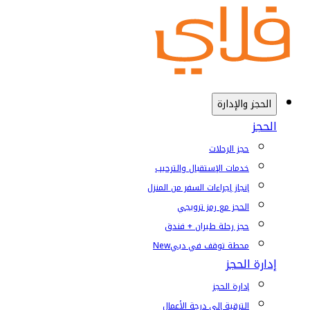
الحجز والإدارة
الحجز
حجز الرحلات
خدمات الإستقبال والترحيب
إنجاز إجراءات السفر من المنزل
الحجز مع رمز ترويجي
حجز رحلة طيران + فندق
محطة توقف في دبي
New
إدارة الحجز
إدارة الحجز
الترقية إلى درجة الأعمال