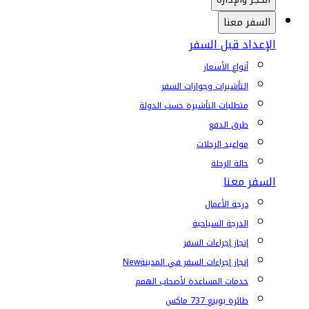
السفر معنا
الإعداد قبل السفر
أنواع الأسعار
التأشيرات وجوازات السفر
متطلبات التأشيرة حسب الدولة
طرق الدفع
مواعيد الرحلات
حالة الرحلة
السفر معنا
درجة الأعمال
الدرجة السياحية
إنجاز إجراءات السفر
إنجاز إجراءات السفر في المدينة
New
خدمات المساعدة لأصحاب الهمم
طائرة بوينغ 737 ماكس