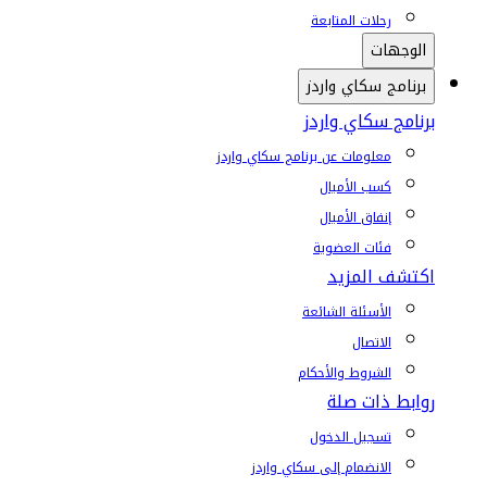
رحلات المتابعة
الوجهات
برنامج سكاي واردز
برنامج سكاي واردز
معلومات عن برنامج سكاي واردز
كسب الأميال
إنفاق الأميال
فئات العضوية
اكتشف المزيد
الأسئلة الشائعة
الاتصال
الشروط والأحكام
روابط ذات صلة
تسجيل الدخول
الانضمام إلى سكاي واردز