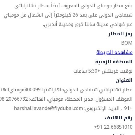
يقع مطار مومباي الدولي المعروف أيضاً بمطار تشاتراباتي
شيفاجي الدولي على بعد 26 كيلومتراً إلى الشمال من مومباي
عبر ضواحي مدينة سانتا كروز ومدينة أنديري.
رمز المطار
BOM
مشاهدة الخريطة
المنطقة الزمنية
توقيت غرينتش +5:30 ساعات
العنوان
مطار تشاتراباتي شيفاجي الدولي
ماهاراشترا 400099
مومباي
الهن
الموظف المسؤول: مدير المحطة، مومباي، الهاتف: 32
+91 ، البريد الإلكتروني: harshal.lavande@flydubai.com
رقم الهاتف
66851010 22 91+