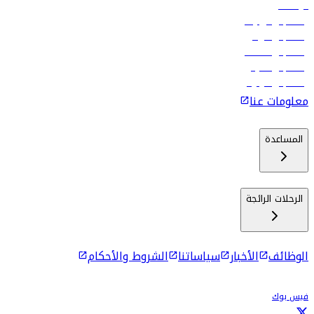
الوظائف
رحلات إلى تبيليسي
رحلات إلى الرياض
رحلات إلى مسقط
رحلات إلى ماليه
رحلات إلى كولومبو
معلومات عنا
المساعدة
الرحلات الرائجة
الوظائف
الأخبار
سياساتنا
الشروط والأحكام
فيس بوك