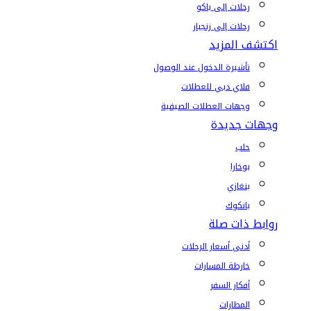
رحلات إلى باكو
رحلات إلى زنجبار
اكتشف المزيد
تأشيرة الدخول عند الوصول
فلاي دبي للعطلات
وجهات العطلات الصيفية
وجهات جديدة
حلب
بوخارا
بنغازي
بانكوك
روابط ذات صلة
أدنى أسعار الرحلات
خارطة المسارات
أفكار السفر
المطارات