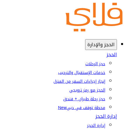
الحجز والإدارة
الحجز
حجز الرحلات
خدمات الإستقبال والترحيب
إنجاز إجراءات السفر من المنزل
الحجز مع رمز ترويجي
حجز رحلة طيران + فندق
محطة توقف في دبي
New
إدارة الحجز
إدارة الحجز