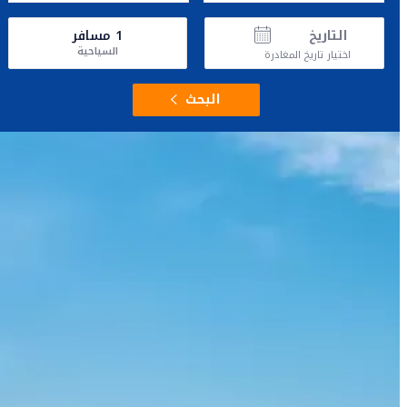
التاريخ
1
مسافر
السياحية
اختيار تاريخ المغادرة
البحث