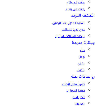
رحلات إلى باكو
رحلات إلى زنجبار
اكتشف المزيد
تأشيرة الدخول عند الوصول
فلاي دبي للعطلات
وجهات العطلات الصيفية
وجهات جديدة
حلب
بوخارا
بنغازي
بانكوك
روابط ذات صلة
أدنى أسعار الرحلات
خارطة المسارات
أفكار السفر
المطارات