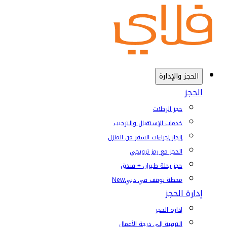
الحجز والإدارة
الحجز
حجز الرحلات
خدمات الإستقبال والترحيب
إنجاز إجراءات السفر من المنزل
الحجز مع رمز ترويجي
حجز رحلة طيران + فندق
محطة توقف في دبي
New
إدارة الحجز
إدارة الحجز
الترقية إلى درجة الأعمال