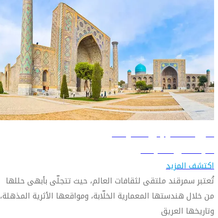
دليل السفر إلى سمرقند
تعرّف على سمرقند
اكتشف المزيد
تُعتبر سمرقند ملتقى لثقافات العالم، حيث تتجلّى بأبهى حللها
من خلال هندستها المعمارية الخلّابة، ومواقعها الأثرية المذهلة،
وتاريخها العريق