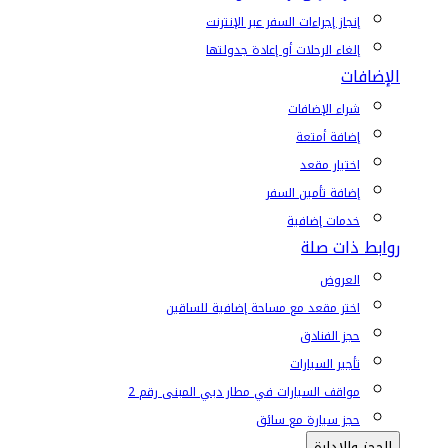
إنجاز إجراءات السفر عبر الإنترنت
إلغاء الرحلات أو إعادة جدولتها
الإضافات
شراء الإضافات
إضافة أمتعة
اختيار مقعد
إضافة تأمين السفر
خدمات إضافية
روابط ذات صلة
العروض
اختر مقعد مع مساحة إضافية للساقين
حجز الفنادق
تأجير السيارات
مواقف السيارات في مطار دبي المبنى رقم 2
حجز سيارة مع سائق
الحجز والإدارة