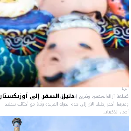
الجغرافيا والمحتلّين والغزاة، تجارب غنيّة وذكريات لا تنسى. وتروي مواقع
بخارى
و
شاخريسابز
و
سمرقند
المدرجة على لائحة اليونسكو لمواقع التراث العالمي حكاياتٍ مجيدة عن
حقبات مرّت فصقلت ببهائها حاضر البلاد ومستقبلها. كذلك، تحوي
العاصمة
طشقند
على مساجد ومآذن ومدارس إسلاميّة ومنتزهات ونوافير ومتاحف خلّابة.
قُمْ بزيارة
مدينة بخارى
المفعمة بشواهد عن الشهامة والإيمان والواقعة على طريق الحرير التي
شكَلت عبر التاريخ نقطةً لالتقاء القارّات. هنا بإمكانك أن تجد 140 معلماً
أثريّاً،
كقلعة آراك
الشهيرة و
ضريح إسماعيل السماني
وغيرها. أحجز رحلتك الآن إلى هذه الدولة الفريدة وقُمْ مع أحبّائك بتخليد
أجمل الذكريات.