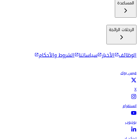
المساعدة
الرحلات الرائجة
الوظائف
الأخبار
سياساتنا
الشروط والأحكام
فيس بوك
X
انستقرام
يوتيوب
لينكد إن