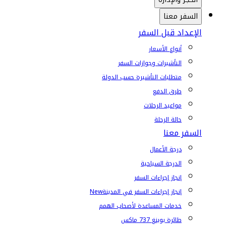
السفر معنا
الإعداد قبل السفر
أنواع الأسعار
التأشيرات وجوازات السفر
متطلبات التأشيرة حسب الدولة
طرق الدفع
مواعيد الرحلات
حالة الرحلة
السفر معنا
درجة الأعمال
الدرجة السياحية
إنجاز إجراءات السفر
إنجاز إجراءات السفر في المدينة
New
خدمات المساعدة لأصحاب الهمم
طائرة بوينغ 737 ماكس