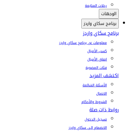
رحلات المتابعة
الوجهات
برنامج سكاي واردز
برنامج سكاي واردز
معلومات عن برنامج سكاي واردز
كسب الأميال
إنفاق الأميال
فئات العضوية
اكتشف المزيد
الأسئلة الشائعة
الاتصال
الشروط والأحكام
روابط ذات صلة
تسجيل الدخول
الانضمام إلى سكاي واردز