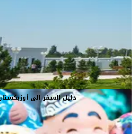
دليل السفر إلى أوزبكستان
لطالما كانت أوزبكستان إحدى أبرز البوّابات إلى القارّة الآسيويّة بنموّها
المعاصر وهندستها المعماريّة الكلاسيكيّة. تمنحك هذه الدولة الضاربة
جذورها في التاريخ والتي استكشفتها أفواجٌ من المستكشفين وعلماء