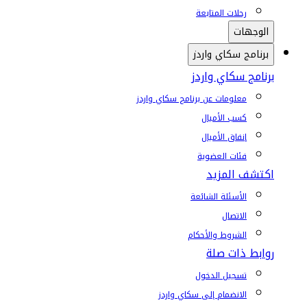
رحلات المتابعة
الوجهات
برنامج سكاي واردز
برنامج سكاي واردز
معلومات عن برنامج سكاي واردز
كسب الأميال
إنفاق الأميال
فئات العضوية
اكتشف المزيد
الأسئلة الشائعة
الاتصال
الشروط والأحكام
روابط ذات صلة
تسجيل الدخول
الانضمام إلى سكاي واردز