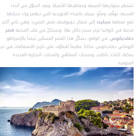
تشتهر بشوارعها الضيقة ومقاهيها الأصيلة. وبعد التجوّل في أنحاء
المدينة، توقّف ومتّع عينيك بالمياه اللازوردية التي تنهمر وراء جدرانها.
تقع منطقة
سبليت
إلى شمال دوبروفنيك بعض الشيء، وهي ثاني أكبر
مدينة في كرواتيا تزخر بسحر خاصّ بها. ويستكنّ في قلب المدينة
قصر
دقلديانوس
. في الواقع، يشكّل هذا القصر المسمّى تيمناً بالإمبراطور
الروماني دقلديانوس، مكاناً عظيماً للتعرّف على تاريخ الانشقاقات في حي
يمكنك التلذذ بأطايب ومنتجات المقاهي والمحلات التجارية العديدة
المتوفرة.