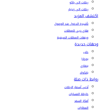
رحلات إلى باكو
رحلات إلى زنجبار
اكتشف المزيد
تأشيرة الدخول عند الوصول
فلاي دبي للعطلات
وجهات العطلات الصيفية
وجهات جديدة
حلب
بوخارا
بنغازي
بانكوك
روابط ذات صلة
أدنى أسعار الرحلات
خارطة المسارات
أفكار السفر
المطارات