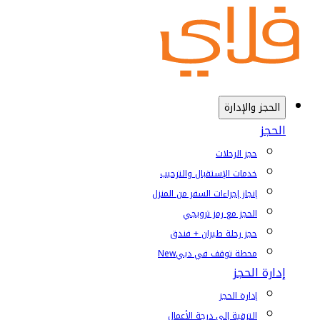
الحجز والإدارة
الحجز
حجز الرحلات
خدمات الإستقبال والترحيب
إنجاز إجراءات السفر من المنزل
الحجز مع رمز ترويجي
حجز رحلة طيران + فندق
محطة توقف في دبي
New
إدارة الحجز
إدارة الحجز
الترقية إلى درجة الأعمال