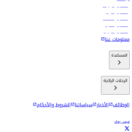
رحلات إلى تبيليسي
رحلات إلى الرياض
رحلات إلى مسقط
رحلات إلى ماليه
رحلات إلى كولومبو
معلومات عنا
المساعدة
الرحلات الرائجة
الوظائف
الأخبار
سياساتنا
الشروط والأحكام
فيس بوك