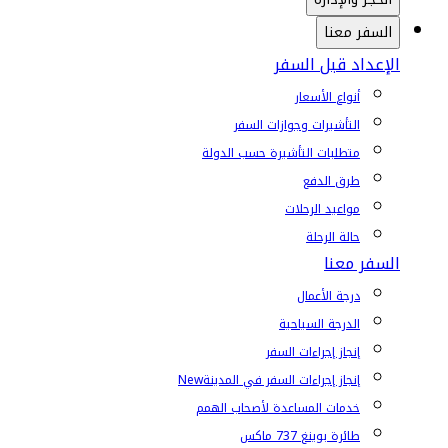
السفر معنا
الإعداد قبل السفر
أنواع الأسعار
التأشيرات وجوازات السفر
متطلبات التأشيرة حسب الدولة
طرق الدفع
مواعيد الرحلات
حالة الرحلة
السفر معنا
درجة الأعمال
الدرجة السياحية
إنجاز إجراءات السفر
إنجاز إجراءات السفر في المدينة
New
خدمات المساعدة لأصحاب الهمم
طائرة بوينغ 737 ماكس