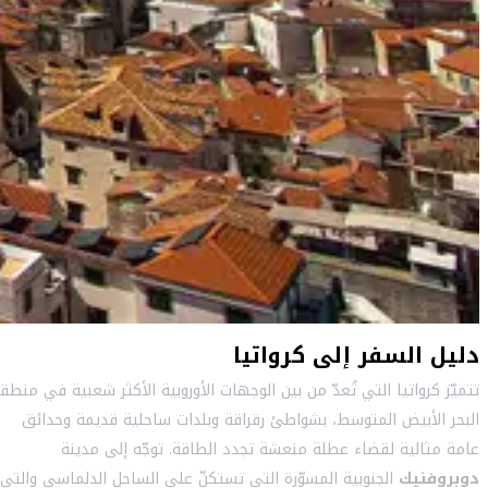
دليل السفر إلى كرواتيا
تتميّز كرواتيا التي تُعدّ من بين الوجهات الأوروبية الأكثر شعبية في منطق
البحر الأبيض المتوسط، بشواطئ رقراقة وبلدات ساحلية قديمة وحدائق
عامة مثالية لقضاء عطلة منعشة تجدد الطاقة. توجّه إلى مدينة
دوبروفنيك
الجنوبية المسوّرة التي تستكنّ على الساحل الدلماسي والتي