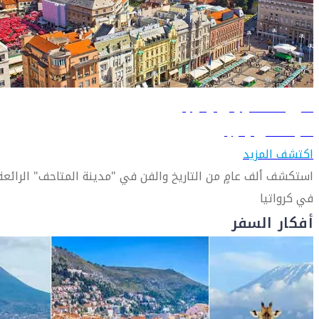
دليل السفر إلى زغرب
تعرّف على زغرب
اكتشف المزيد
استكشف ألف عامٍ من التاريخ والفن في "مدينة المتاحف" الرائعة
في كرواتيا
أفكار السفر