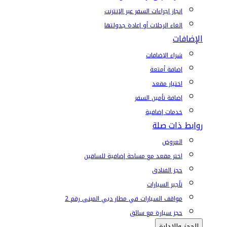
إنجاز إجراءات السفر عبر الإنترنت
إلغاء الرحلات أو إعادة جدولتها
الإضافات
شراء الإضافات
إضافة أمتعة
اختيار مقعد
إضافة تأمين السفر
خدمات إضافية
روابط ذات صلة
العروض
اختر مقعد مع مساحة إضافية للساقين
حجز الفنادق
تأجير السيارات
مواقف السيارات في مطار دبي المبنى رقم 2
حجز سيارة مع سائق
الحجز والإدارة