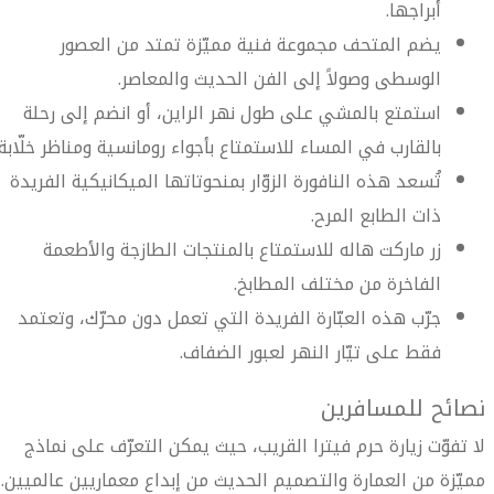
أبراجها.
يضم المتحف مجموعة فنية مميّزة تمتد من العصور
الوسطى وصولاً إلى الفن الحديث والمعاصر.
استمتع بالمشي على طول نهر الراين، أو انضم إلى رحلة
بالقارب في المساء للاستمتاع بأجواء رومانسية ومناظر خلّابة.
تُسعد هذه النافورة الزوّار بمنحوتاتها الميكانيكية الفريدة
ذات الطابع المرح.
زر ماركت هاله للاستمتاع بالمنتجات الطازجة والأطعمة
الفاخرة من مختلف المطابخ.
جرّب هذه العبّارة الفريدة التي تعمل دون محرّك، وتعتمد
فقط على تيّار النهر لعبور الضفاف.
نصائح للمسافرين
لا تفوّت زيارة حرم فيترا القريب، حيث يمكن التعرّف على نماذج
مميّزة من العمارة والتصميم الحديث من إبداع معماريين عالميين.