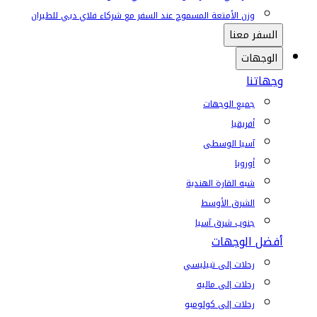
وزن الأمتعة المسموح عند السفر مع شركاء فلاي دبي للطيران
السفر معنا
الوجهات
وجهاتنا
جميع الوجهات
أفريقيا
آسيا الوسطى
أوروبا
شبه القارة الهندية
الشرق الأوسط
جنوب شرق آسيا
أفضل الوجهات
رحلات إلى تبيليسي
رحلات إلى ماليه
رحلات إلى كولومبو