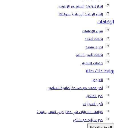
إنجاز إجراءات السفر عبر الإنترنت
إلغاء الرحلات أو إعادة جدولتها
الإضافات
شراء الإضافات
إضافة أمتعة
اختيار مقعد
إضافة تأمين السفر
خدمات إضافية
روابط ذات صلة
العروض
اختر مقعد مع مساحة إضافية للساقين
حجز الفنادق
تأجير السيارات
مواقف السيارات في مطار دبي المبنى رقم 2
حجز سيارة مع سائق
الحجز والإدارة