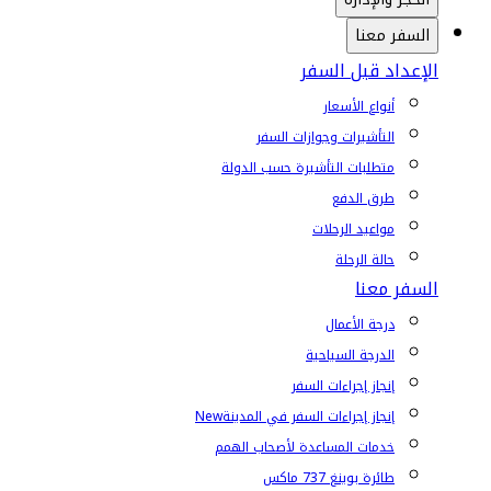
السفر معنا
الإعداد قبل السفر
أنواع الأسعار
التأشيرات وجوازات السفر
متطلبات التأشيرة حسب الدولة
طرق الدفع
مواعيد الرحلات
حالة الرحلة
السفر معنا
درجة الأعمال
الدرجة السياحية
إنجاز إجراءات السفر
إنجاز إجراءات السفر في المدينة
New
خدمات المساعدة لأصحاب الهمم
طائرة بوينغ 737 ماكس