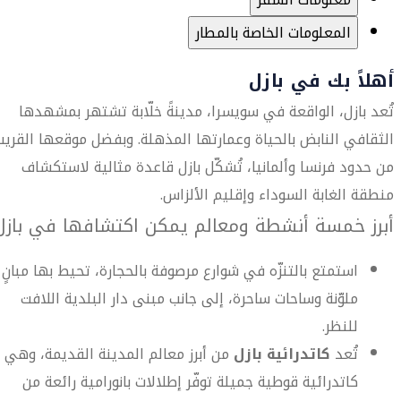
المعلومات الخاصة بالمطار
أهلاً بك في بازل
تُعد بازل، الواقعة في سويسرا، مدينةً خلّابة تشتهر بمشهدها
الثقافي النابض بالحياة وعمارتها المذهلة. وبفضل موقعها القريب
من حدود فرنسا وألمانيا، تُشكّل بازل قاعدة مثالية لاستكشاف
منطقة الغابة السوداء وإقليم الألزاس.
أبرز خمسة أنشطة ومعالم يمكن اكتشافها في بازل
استمتع بالتنزّه في شوارع مرصوفة بالحجارة، تحيط بها مبانٍ
ملوّنة وساحات ساحرة، إلى جانب مبنى دار البلدية اللافت
للنظر.
تُعد
كاتدرائية بازل
من أبرز معالم المدينة القديمة، وهي
كاتدرائية قوطية جميلة توفّر إطلالات بانورامية رائعة من