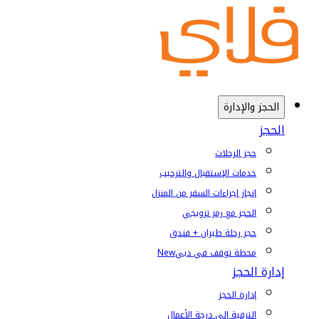
الحجز والإدارة
الحجز
حجز الرحلات
خدمات الإستقبال والترحيب
إنجاز إجراءات السفر من المنزل
الحجز مع رمز ترويجي
حجز رحلة طيران + فندق
محطة توقف في دبي
New
إدارة الحجز
إدارة الحجز
الترقية إلى درجة الأعمال