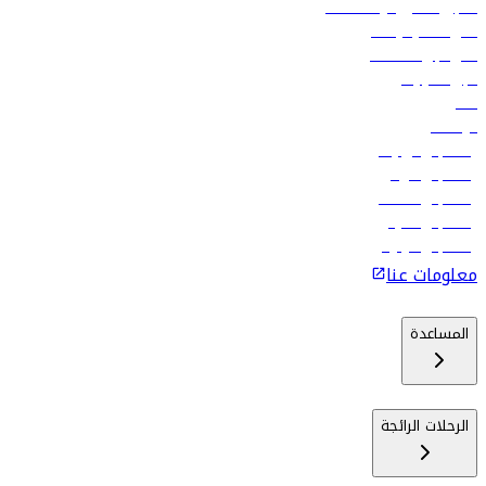
تسجيل الدخول لوكلاء السفر
أدنى أسعار الرحلات
فلاي دبي للعطلات
تأجير السيارات
فنادق
الوظائف
رحلات إلى تبيليسي
رحلات إلى الرياض
رحلات إلى مسقط
رحلات إلى ماليه
رحلات إلى كولومبو
معلومات عنا
المساعدة
الرحلات الرائجة