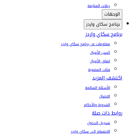
رحلات المتابعة
الوجهات
برنامج سكاي واردز
برنامج سكاي واردز
معلومات عن برنامج سكاي واردز
كسب الأميال
إنفاق الأميال
فئات العضوية
اكتشف المزيد
الأسئلة الشائعة
الاتصال
الشروط والأحكام
روابط ذات صلة
تسجيل الدخول
الانضمام إلى سكاي واردز