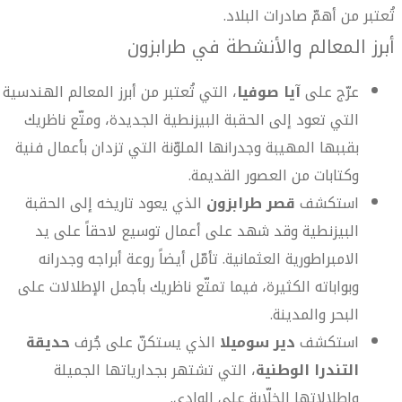
تُعتبر من أهمّ صادرات البلاد.
أبرز المعالم والأنشطة في طرابزون
عرّج على
آيا صوفيا
، التي تُعتبر من أبرز المعالم الهندسية
التي تعود إلى الحقبة البيزنطية الجديدة، ومتّع ناظريك
بقببها المهيبة وجدرانها الملوّنة التي تزدان بأعمال فنية
وكتابات من العصور القديمة.
استكشف
قصر طرابزون
الذي يعود تاريخه إلى الحقبة
البيزنطية وقد شهد على أعمال توسيع لاحقاً على يد
الامبراطورية العثمانية. تأمّل أيضاً روعة أبراجه وجدرانه
وبواباته الكثيرة، فيما تمتّع ناظريك بأجمل الإطلالات على
البحر والمدينة.
استكشف
دير سوميلا
الذي يستكنّ على جُرف
حديقة
التندرا الوطنية
، التي تشتهر بجدارياتها الجميلة
وإطلالاتها الخلّابة على الوادي.