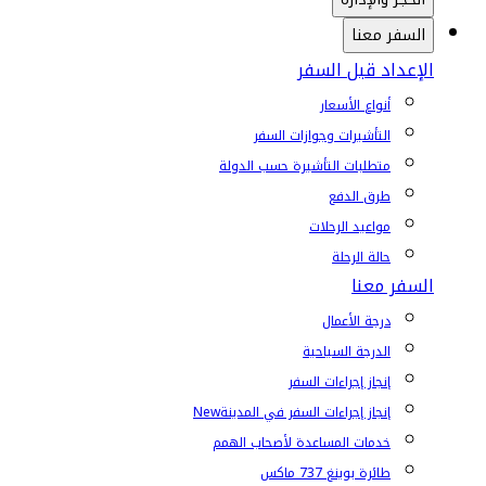
السفر معنا
الإعداد قبل السفر
أنواع الأسعار
التأشيرات وجوازات السفر
متطلبات التأشيرة حسب الدولة
طرق الدفع
مواعيد الرحلات
حالة الرحلة
السفر معنا
درجة الأعمال
الدرجة السياحية
إنجاز إجراءات السفر
إنجاز إجراءات السفر في المدينة
New
خدمات المساعدة لأصحاب الهمم
طائرة بوينغ 737 ماكس