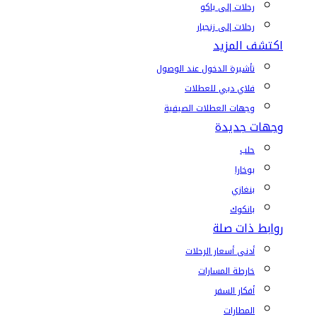
رحلات إلى باكو
رحلات إلى زنجبار
اكتشف المزيد
تأشيرة الدخول عند الوصول
فلاي دبي للعطلات
وجهات العطلات الصيفية
وجهات جديدة
حلب
بوخارا
بنغازي
بانكوك
روابط ذات صلة
أدنى أسعار الرحلات
خارطة المسارات
أفكار السفر
المطارات