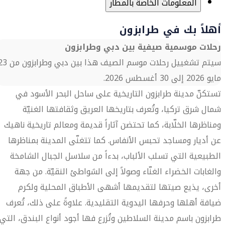
المعلومات الخاصة بالمطار
أهلاً بك في طرابزون
رحلات موسمية صيفية بين دبي وطرابزون
سيتم تشغييل رحلات موسم الصيف هذا بين دبي وط
مايو 2026 إلى 30 أغسطس 2026.
تستكنّ مدينة طرابزون التاريخية على ساحل البحر الأسود في
شمال شرق تركيا، وتُعرف بتاريخها العريق وثقافتها الغنيّة
ومناظرها الخلّابة، كما تحتضن آثاراً قديمة ومعالم تاريخية ناهيك
عن أديار ومساجد تحبس الأنفاس. كما تتغنّى المدينة بمناظرها
الطبيعية التي تسلب الألباب، بدءاً من سلاسل الجبال الشامخة
والغابات الخضراء الغنّاء وصولاً إلى الشواطئ النقيّة. من جهة
أخرى، يذيع صيتها لتقديمها أشهى الأطباق المحلية ولكرم
ضيافة أهلها وحرفها اليدوية التقليدية. علاوةً على ذلك، تُعرف
طرابزون باسم مدينة السلاطين وتُزرع فها أجود أنواع البندق، التي