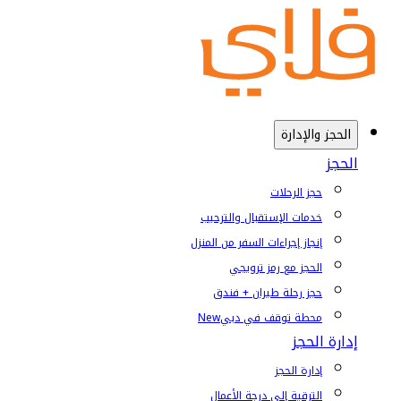
الحجز والإدارة
الحجز
حجز الرحلات
خدمات الإستقبال والترحيب
إنجاز إجراءات السفر من المنزل
الحجز مع رمز ترويجي
حجز رحلة طيران + فندق
محطة توقف في دبي
New
إدارة الحجز
إدارة الحجز
الترقية إلى درجة الأعمال