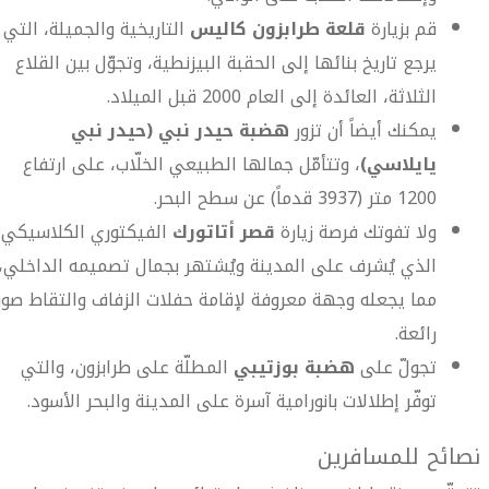
قم بزيارة
قلعة طرابزون كاليس
التاريخية والجميلة، التي
يرجع تاريخ بنائها إلى الحقبة البيزنطية، وتجوّل بين القلاع
الثلاثة، العائدة إلى العام 2000 قبل الميلاد.
يمكنك أيضاً أن تزور
هضبة حيدر نبي (حيدر نبي
يايلاسي)
، وتتأمّل جمالها الطبيعي الخلّاب، على ارتفاع
1200 متر (3937 قدماً) عن سطح البحر.
ولا تفوتك فرصة زيارة
قصر أتاتورك
الفيكتوري الكلاسيكي
الذي يُشرف على المدينة ويُشتهر بجمال تصميمه الداخلي،
مما يجعله وجهة معروفة لإقامة حفلات الزفاف والتقاط صور
رائعة.
تجولّ على
هضبة بوزتيبي
المطلّة على طرابزون، والتي
توفّر إطلالات بانورامية آسرة على المدينة والبحر الأسود.
نصائح للمسافرين