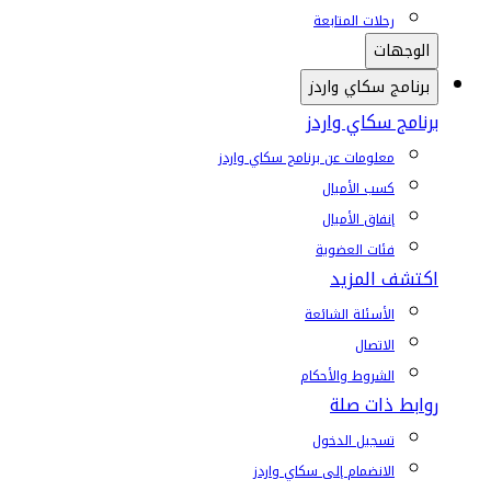
رحلات المتابعة
الوجهات
برنامج سكاي واردز
برنامج سكاي واردز
معلومات عن برنامج سكاي واردز
كسب الأميال
إنفاق الأميال
فئات العضوية
اكتشف المزيد
الأسئلة الشائعة
الاتصال
الشروط والأحكام
روابط ذات صلة
تسجيل الدخول
الانضمام إلى سكاي واردز