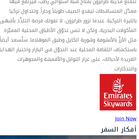
تتمتّع مدينة طرابزون بمناخ شبه استوائي رطب، فيرتفع فيها
معدّل المتساقطات ليغدو الصيف طويلاً وحاراً. وتتداول تركيا
بالليرة التركية. عندما تزور طرابزون، لا تفوتك فرصة التلذّذ بأشهى
المأكولات البحرية، ولكن لا تنس تذوّق الأطباق المحلية المميّزة
مثل الأرزّ بالأنشوفة وشوربة الكايل وطبق الموهلاما. ستُسعد أيضاً
باستكشاف الثقافة المحلية عند التجوّل في البازار واختيار الهدايا
الفريدة لأحبائك، على غرار التوابل والأقمشة والمجوهرات
والتذكارات.
Join Now
أفكار السفر