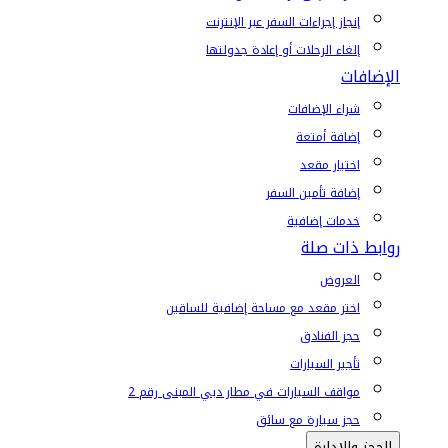
إنجاز إجراءات السفر عبر الإنترنت
إلغاء الرحلات أو إعادة جدولتها
الإضافات
شراء الإضافات
إضافة أمتعة
اختيار مقعد
إضافة تأمين السفر
خدمات إضافية
روابط ذات صلة
العروض
اختر مقعد مع مساحة إضافية للساقين
حجز الفنادق
تأجير السيارات
مواقف السيارات في مطار دبي المبنى رقم 2
حجز سيارة مع سائق
الحجز والإدارة