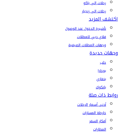
رحلات إلى باكو
رحلات إلى زنجبار
اكتشف المزيد
تأشيرة الدخول عند الوصول
فلاي دبي للعطلات
وجهات العطلات الصيفية
وجهات جديدة
حلب
بوخارا
بنغازي
بانكوك
روابط ذات صلة
أدنى أسعار الرحلات
خارطة المسارات
أفكار السفر
المطارات