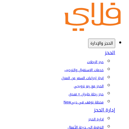
الحجز والإدارة
الحجز
حجز الرحلات
خدمات الإستقبال والترحيب
إنجاز إجراءات السفر من المنزل
الحجز مع رمز ترويجي
حجز رحلة طيران + فندق
محطة توقف في دبي
New
إدارة الحجز
إدارة الحجز
الترقية إلى درجة الأعمال