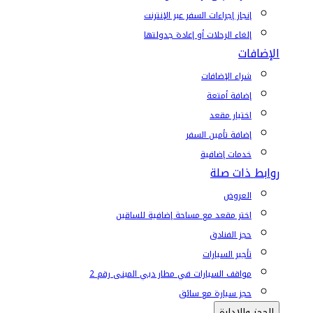
إنجاز إجراءات السفر عبر الإنترنت
إلغاء الرحلات أو إعادة جدولتها
الإضافات
شراء الإضافات
إضافة أمتعة
اختيار مقعد
إضافة تأمين السفر
خدمات إضافية
روابط ذات صلة
العروض
اختر مقعد مع مساحة إضافية للساقين
حجز الفنادق
تأجير السيارات
مواقف السيارات في مطار دبي المبنى رقم 2
حجز سيارة مع سائق
الحجز والإدارة