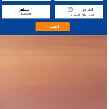
التاريخ
1
مسافر
السياحية
اختيار تاريخ المغادرة
البحث