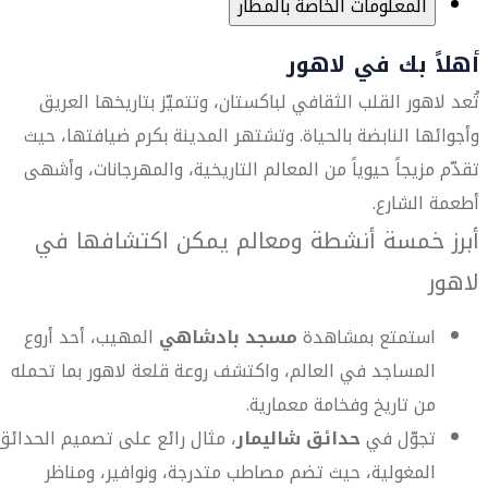
المعلومات الخاصة بالمطار
أهلاً بك في لاهور
تُعد لاهور القلب الثقافي لباكستان، وتتميّز بتاريخها العريق
وأجوائها النابضة بالحياة. وتشتهر المدينة بكرم ضيافتها، حيث
تقدّم مزيجاً حيوياً من المعالم التاريخية، والمهرجانات، وأشهى
أطعمة الشارع.
أبرز خمسة أنشطة ومعالم يمكن اكتشافها في
لاهور
استمتع بمشاهدة
مسجد بادشاهي
المهيب، أحد أروع
المساجد في العالم، واكتشف روعة قلعة لاهور بما تحمله
من تاريخ وفخامة معمارية.
تجوّل في
حدائق شاليمار
، مثال رائع على تصميم الحدائق
المغولية، حيث تضم مصاطب متدرجة، ونوافير، ومناظر