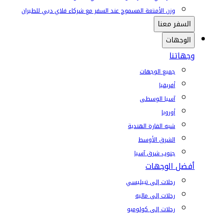
وزن الأمتعة المسموح عند السفر مع شركاء فلاي دبي للطيران
السفر معنا
الوجهات
وجهاتنا
جميع الوجهات
أفريقيا
آسيا الوسطى
أوروبا
شبه القارة الهندية
الشرق الأوسط
جنوب شرق آسيا
أفضل الوجهات
رحلات إلى تبيليسي
رحلات إلى ماليه
رحلات إلى كولومبو