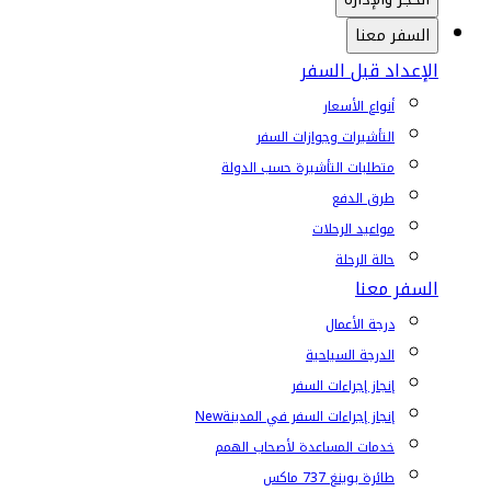
السفر معنا
الإعداد قبل السفر
أنواع الأسعار
التأشيرات وجوازات السفر
متطلبات التأشيرة حسب الدولة
طرق الدفع
مواعيد الرحلات
حالة الرحلة
السفر معنا
درجة الأعمال
الدرجة السياحية
إنجاز إجراءات السفر
إنجاز إجراءات السفر في المدينة
New
خدمات المساعدة لأصحاب الهمم
طائرة بوينغ 737 ماكس