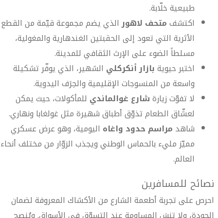
طبيعية خلّابة.
اكتشف
متحف لاهور
الذي يضم مجموعة قيّمة من القطع
الأثرية التي تعود إلى الحقبتين الغندهارية والمغولية،
مسلطاً الضوء على الإرث الثقافي للمدينة.
اختبر حيوية
بازار أنكركلي
الشهير، الذي يوفّر تشكيلة
واسعة من المنسوجات الإقليمية والحِرَف اليدوية.
لا تفوّت زيارة
شارع غوالماندي
للمأكولات، حيث يمكن
لعشّاق الطعام تذوّق أطباق شهيرة مثل غولغابا ونهاري.
شاهد
مراسم حدود واغاه
اليومية، وهو عرض عسكري
مميّز مليء بالحماس الوطني ويجذب الزوّار من مختلف أنحاء
العالم.
نصائح للمسافرين
احرص على تجربة أطعمة الشارع من الأكشاك المعروفة لضمان
الجودة، ولا تنسَ المساومة عند التسوّق في الأسواق. ويُنصح