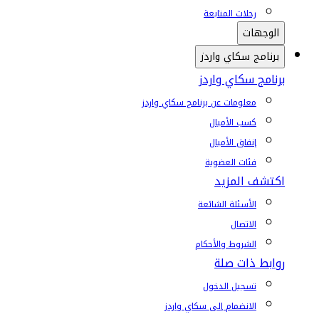
رحلات المتابعة
الوجهات
برنامج سكاي واردز
برنامج سكاي واردز
معلومات عن برنامج سكاي واردز
كسب الأميال
إنفاق الأميال
فئات العضوية
اكتشف المزيد
الأسئلة الشائعة
الاتصال
الشروط والأحكام
روابط ذات صلة
تسجيل الدخول
الانضمام إلى سكاي واردز