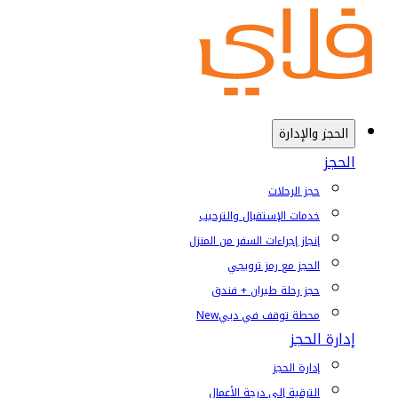
الحجز والإدارة
الحجز
حجز الرحلات
خدمات الإستقبال والترحيب
إنجاز إجراءات السفر من المنزل
الحجز مع رمز ترويجي
حجز رحلة طيران + فندق
محطة توقف في دبي
New
إدارة الحجز
إدارة الحجز
الترقية إلى درجة الأعمال