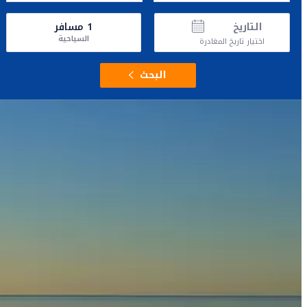
التاريخ
1
مسافر
السياحية
اختيار تاريخ المغادرة
البحث