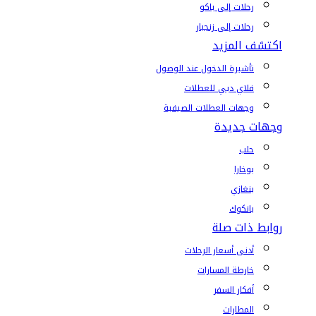
رحلات إلى باكو
رحلات إلى زنجبار
اكتشف المزيد
تأشيرة الدخول عند الوصول
فلاي دبي للعطلات
وجهات العطلات الصيفية
وجهات جديدة
حلب
بوخارا
بنغازي
بانكوك
روابط ذات صلة
أدنى أسعار الرحلات
خارطة المسارات
أفكار السفر
المطارات