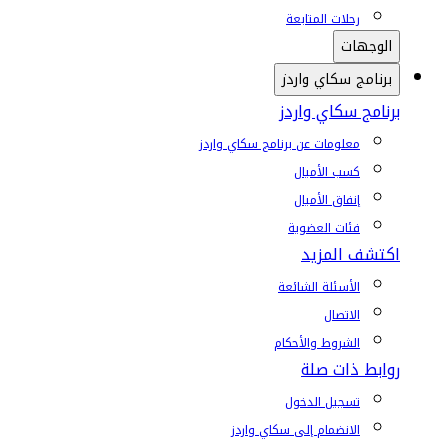
رحلات المتابعة
الوجهات
برنامج سكاي واردز
برنامج سكاي واردز
معلومات عن برنامج سكاي واردز
كسب الأميال
إنفاق الأميال
فئات العضوية
اكتشف المزيد
الأسئلة الشائعة
الاتصال
الشروط والأحكام
روابط ذات صلة
تسجيل الدخول
الانضمام إلى سكاي واردز