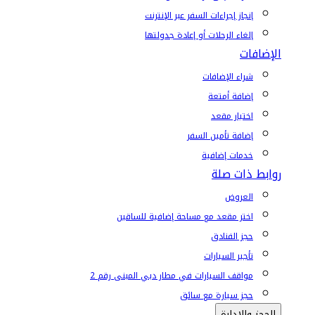
إنجاز إجراءات السفر عبر الإنترنت
إلغاء الرحلات أو إعادة جدولتها
الإضافات
شراء الإضافات
إضافة أمتعة
اختيار مقعد
إضافة تأمين السفر
خدمات إضافية
روابط ذات صلة
العروض
اختر مقعد مع مساحة إضافية للساقين
حجز الفنادق
تأجير السيارات
مواقف السيارات في مطار دبي المبنى رقم 2
حجز سيارة مع سائق
الحجز والإدارة