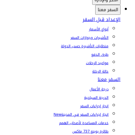
السفر معنا
الإعداد قبل السفر
أنواع الأسعار
التأشيرات وجوازات السفر
متطلبات التأشيرة حسب الدولة
طرق الدفع
مواعيد الرحلات
حالة الرحلة
السفر معنا
درجة الأعمال
الدرجة السياحية
إنجاز إجراءات السفر
إنجاز إجراءات السفر في المدينة
New
خدمات المساعدة لأصحاب الهمم
طائرة بوينغ 737 ماكس