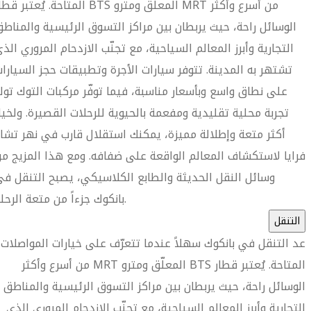
المتاحة. يُعتبر قطار BTS المعلّق ومترو MRT من أسرع وأ
الوسائل راحة، حيث يربطان بين مراكز التسوق الرئيسية والمناط
التجارية وأبرز المعالم السياحية، مع تجنّب الازدحام المروري الذ
تشتهر به المدينة. تتوفر سيارات الأجرة وتطبيقات حجز السيارا
على نطاق واسع وبأسعار مناسبة، فيما توفّر مركبات التوك تو
تجربة محلية تقليدية ومفعمة بالحيوية للرحلات القصيرة. ولخيا
أكثر متعة وإطلالة مميزة، يمكنك استقلال قارب في نهر تشا
فرايا لاستكشاف المعالم الواقعة على ضفافه. ومع هذا المزيج م
وسائل النقل الحديثة والطابع الكلاسيكي، يصبح التنقل ف
بانكوك جزءاً من متعة الرحلة.
التنقل
ُعد التنقل في بانكوك سهلاً عندما تتعرّف على خيارات المواصلات
المتاحة. يُعتبر قطار BTS المعلّق ومترو MRT من أسرع وأكثر
الوسائل راحة، حيث يربطان بين مراكز التسوق الرئيسية والمناطق
التجارية وأبرز المعالم السياحية، مع تجنّب الازدحام المروري الذي