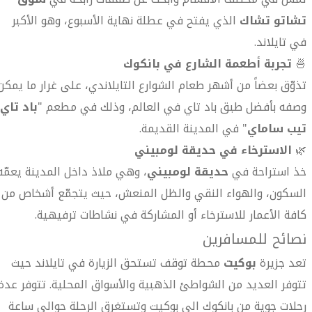
تشاتو تشاك
الذي يفتح في عطلة نهاية الأسبوع، وهو الأكبر
في تايلاند.
🍜
تجربة أطعمة الشارع في بانكوك
تذوّق بعضاً من أشهر طعام الشوارع التايلاندي، على غرار ما يمكن
وصفه بأفضل طبق باد تاي في العالم، وذلك في مطعم "
باد تاي
تيب ساماي
" في المدينة القديمة.
🌿
الاسترخاء في حديقة لومبيني
خذ استراحة في
حديقة لومبيني
، وهي ملاذ داخل المدينة يعمّه
السكون، والهواء النقي والظل المنعش، حيث يتجمّع أشخاص من
كافة الأعمار للاسترخاء أو المشاركة في نشاطات ترفيهية.
نصائح للمسافرين
تعد جزيرة
بوكيت
محطة توقف تستحق الزيارة في تايلاند حيث
تتوفر العديد من الشواطئ الذهبية والأسواق المحلية. تتوفر عدة
رحلات جوية من بانكوك الى بوكيت وتستغرق الرحلة حوالي ساعة