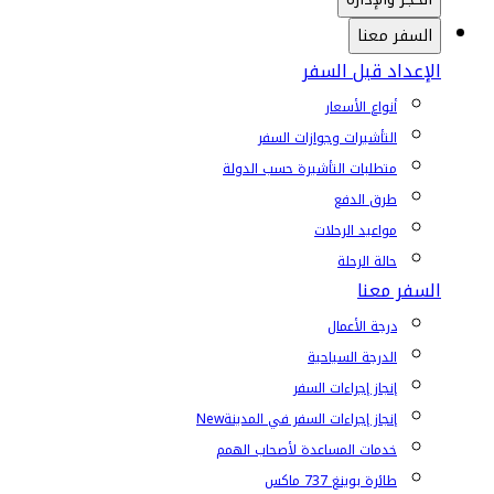
السفر معنا
الإعداد قبل السفر
أنواع الأسعار
التأشيرات وجوازات السفر
متطلبات التأشيرة حسب الدولة
طرق الدفع
مواعيد الرحلات
حالة الرحلة
السفر معنا
درجة الأعمال
الدرجة السياحية
إنجاز إجراءات السفر
إنجاز إجراءات السفر في المدينة
New
خدمات المساعدة لأصحاب الهمم
طائرة بوينغ 737 ماكس