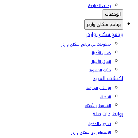
رحلات المتابعة
الوجهات
برنامج سكاي واردز
برنامج سكاي واردز
معلومات عن برنامج سكاي واردز
كسب الأميال
إنفاق الأميال
فئات العضوية
اكتشف المزيد
الأسئلة الشائعة
الاتصال
الشروط والأحكام
روابط ذات صلة
تسجيل الدخول
الانضمام إلى سكاي واردز