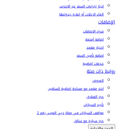
إنجاز إجراءات السفر عبر الإنترنت
إلغاء الرحلات أو إعادة جدولتها
الإضافات
شراء الإضافات
إضافة أمتعة
اختيار مقعد
إضافة تأمين السفر
خدمات إضافية
روابط ذات صلة
العروض
اختر مقعد مع مساحة إضافية للساقين
حجز الفنادق
تأجير السيارات
مواقف السيارات في مطار دبي المبنى رقم 2
حجز سيارة مع سائق
الحجز والإدارة