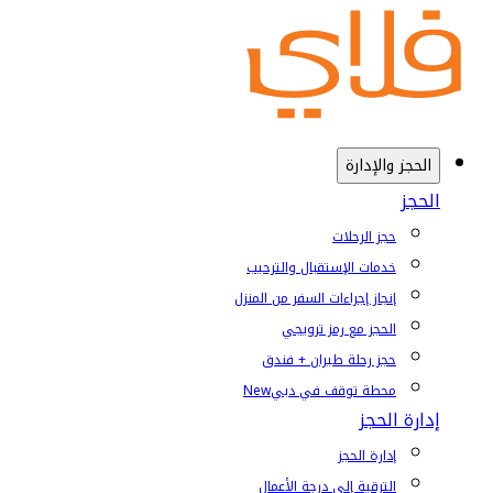
الحجز والإدارة
الحجز
حجز الرحلات
خدمات الإستقبال والترحيب
إنجاز إجراءات السفر من المنزل
الحجز مع رمز ترويجي
حجز رحلة طيران + فندق
محطة توقف في دبي
New
إدارة الحجز
إدارة الحجز
الترقية إلى درجة الأعمال