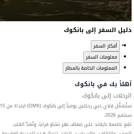
دليل السفر إلى بانكوك
أفكار السفر
معلومات السفر
المعلومات الخاصة بالمطار
أهلاً بك في بانكوك
الرحلات إلى بانكوك
ستُشغّل فلاي دبي رحلتين يومياً إلى بانكوك (DMK) ابتداءً من
سبتمبر 2026.
تقع عاصمة تايلاند على ضفاف نهر تشاو فرايا، وتُعدّ القلب
الروحي والثقافي والسياسي للبلاد. تتميّز هذه المدينة الواسعة