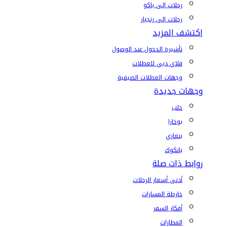
رحلات إلى باكو
رحلات إلى زنجبار
اكتشف المزيد
تأشيرة الدخول عند الوصول
فلاي دبي للعطلات
وجهات العطلات الصيفية
وجهات جديدة
حلب
بوخارا
بنغازي
بانكوك
روابط ذات صلة
أدنى أسعار الرحلات
خارطة المسارات
أفكار السفر
المطارات