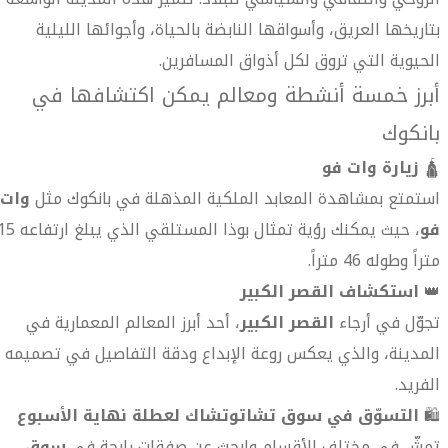
بتاريخها العريق، وأسواقها النابضة بالحياة، وأجوائها الليلية
الحيوية التي تروق لكل أذواق المسافرين.
أبرز خمسة أنشطة ومعالم يمكن اكتشافها في
بانكوك
🛕
زيارة وات فو
استمتع بمشاهدة المعابد الملكية المذهلة في بانكوك مثل
وات
فو
، حيث يمكنك رؤية تمثال بوذا المستلقي الذي يبلغ ا
متراً وطوله 46 متراً.
👑
استكشاف القصر الكبير
تجوّل في أرجاء
القصر الكبير
، أحد أبرز المعالم المعمارية في
المدينة، والذي يعكس روعة الإبداع ودقة التفاصيل في تصميمه
الفريد.
🛍️
التسوّق في سوق تشاتوتشاك لعطلة نهاية الأسبوع
تمشّ في مختلف الأقسام وابحث عن صفقات رابحة في
سوق